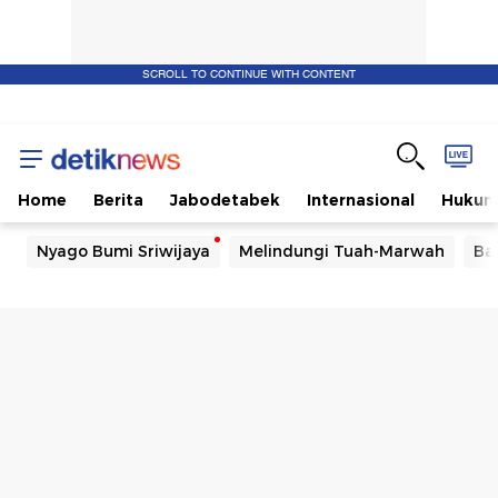
SCROLL TO CONTINUE WITH CONTENT
Home
Berita
Jabodetabek
Internasional
Huku
Nyago Bumi Sriwijaya
Melindungi Tuah-Marwah
Ba