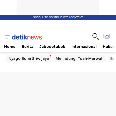
SCROLL TO CONTINUE WITH CONTENT
Home
Berita
Jabodetabek
Internasional
Huku
Nyago Bumi Sriwijaya
Melindungi Tuah-Marwah
Ba