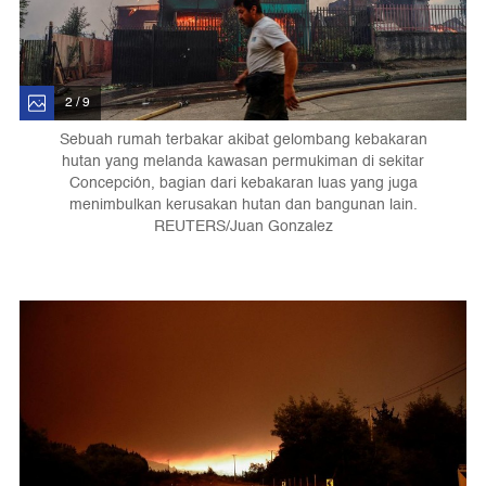
2 / 9
Sebuah rumah terbakar akibat gelombang kebakaran
hutan yang melanda kawasan permukiman di sekitar
Concepción, bagian dari kebakaran luas yang juga
menimbulkan kerusakan hutan dan bangunan lain.
REUTERS/Juan Gonzalez