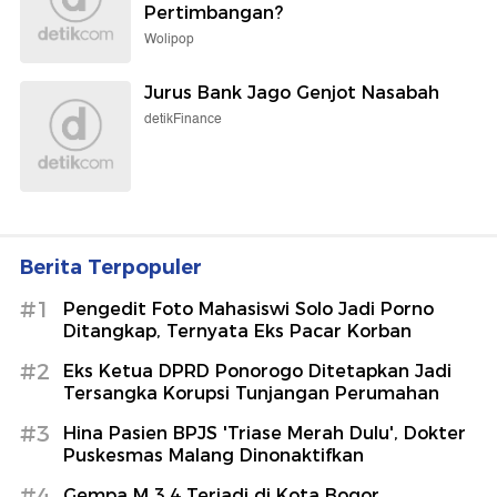
Pertimbangan?
Wolipop
Jurus Bank Jago Genjot Nasabah
detikFinance
Berita Terpopuler
#1
Pengedit Foto Mahasiswi Solo Jadi Porno
Ditangkap, Ternyata Eks Pacar Korban
#2
Eks Ketua DPRD Ponorogo Ditetapkan Jadi
Tersangka Korupsi Tunjangan Perumahan
#3
Hina Pasien BPJS 'Triase Merah Dulu', Dokter
Puskesmas Malang Dinonaktifkan
#4
Gempa M 3,4 Terjadi di Kota Bogor