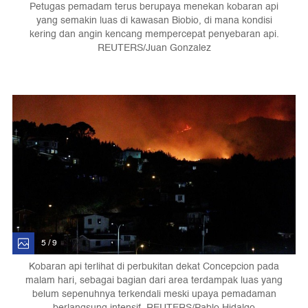
Petugas pemadam terus berupaya menekan kobaran api
yang semakin luas di kawasan Biobio, di mana kondisi
kering dan angin kencang mempercepat penyebaran api.
REUTERS/Juan Gonzalez
5 / 9
Kobaran api terlihat di perbukitan dekat Concepcion pada
malam hari, sebagai bagian dari area terdampak luas yang
belum sepenuhnya terkendali meski upaya pemadaman
berlangsung intensif. REUTERS/Pablo Hidalgo