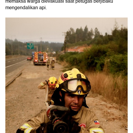
memaksa warga dievakuasi saat petugas berjibaku
mengendalikan api.