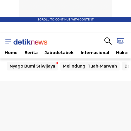
SCROLL TO CONTINUE WITH CONTENT
Home
Berita
Jabodetabek
Internasional
Huku
Nyago Bumi Sriwijaya
Melindungi Tuah-Marwah
Ba