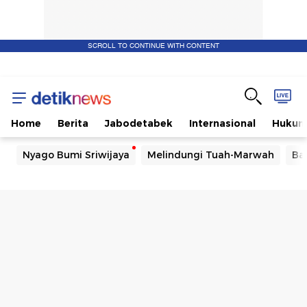
SCROLL TO CONTINUE WITH CONTENT
Home
Berita
Jabodetabek
Internasional
Huku
Nyago Bumi Sriwijaya
Melindungi Tuah-Marwah
Ba