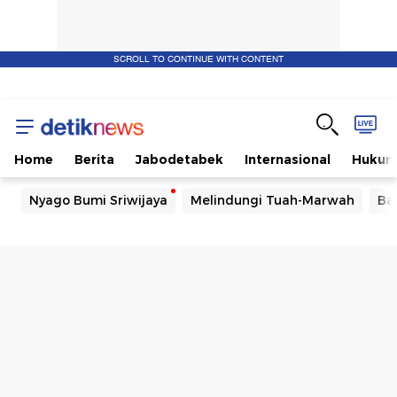
SCROLL TO CONTINUE WITH CONTENT
Home
Berita
Jabodetabek
Internasional
Huku
Nyago Bumi Sriwijaya
Melindungi Tuah-Marwah
Ba