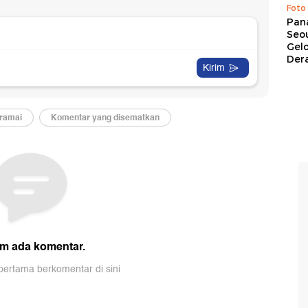
Foto
Pan
Seou
Gel
Dera