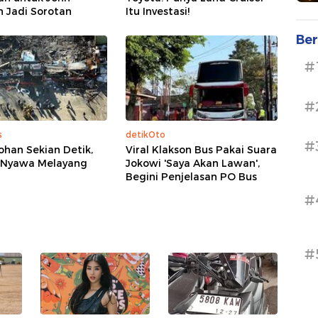
 Jadi Sorotan
Itu Investasi!
Ber
#
#
s
detikOto
#
han Sekian Detik,
Viral Klakson Bus Pakai Suara
 Nyawa Melayang
Jokowi 'Saya Akan Lawan',
Begini Penjelasan PO Bus
#
#