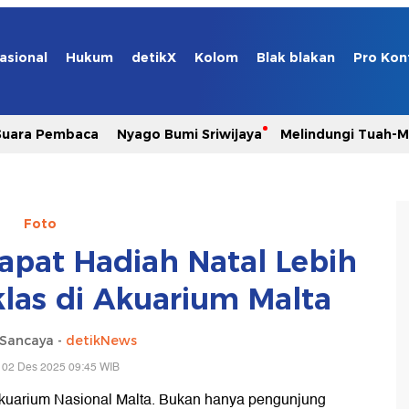
asional
Hukum
detikX
Kolom
Blak blakan
Pro Kon
Suara Pembaca
Nyago Bumi Sriwijaya
Melindungi Tuah-
Foto
pat Hadiah Natal Lebih
klas di Akuarium Malta
Sancaya -
detikNews
 02 Des 2025 09:45 WIB
Akuarium Nasional Malta. Bukan hanya pengunjung