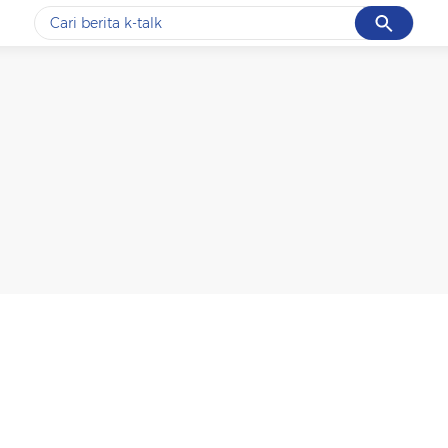
Cancel
Yang sedang ramai dicari
#1
data live draw sgp
#2
k-talk
#3
kebakaran
#4
prabowo
#5
gempa hari ini
Promoted
Terakhir yang dicari
Loading...