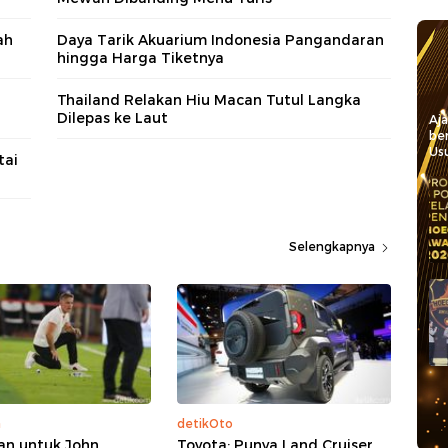
ah
Daya Tarik Akuarium Indonesia Pangandaran
hingga Harga Tiketnya
Thailand Relakan Hiu Macan Tutul Langka
Dilepas ke Laut
Aj
be
Usu
tai
Selengkapnya
a
detikOto
n untuk John
Toyota: Punya Land Cruiser