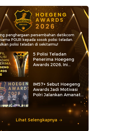
ang penghargaan persembahan detikcom
rsama POLRI kepada sosok polisi teladan.
lkan polisi teladan di sekitarmu!
5 Polisi Teladan
Penerima Hoegeng
Awards 2026, Ini
Kategori dan Kiprahnya
IM57+ Sebut Hoegeng
Awards Jadi Motivasi
Polri Jalankan Amanat
Konstitusi
Lihat Selengkapnya