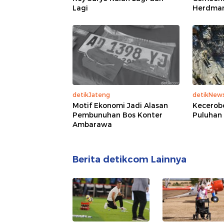
Lagi
Herdman
detikJateng
detikNew
Motif Ekonomi Jadi Alasan
Kecerobo
Pembunuhan Bos Konter
Puluhan
Ambarawa
Berita detikcom Lainnya