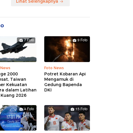
Lihat Selengkapnya
to
7 Foto
9 Foto
 News
Foto News
age 2000
Potret Kobaran Api
esat, Taiwan
Mengamuk di
er Kekuatan
Gedung Bapenda
ra dalam Latihan
DKI
 Kuang 2026
4 Foto
15 Foto