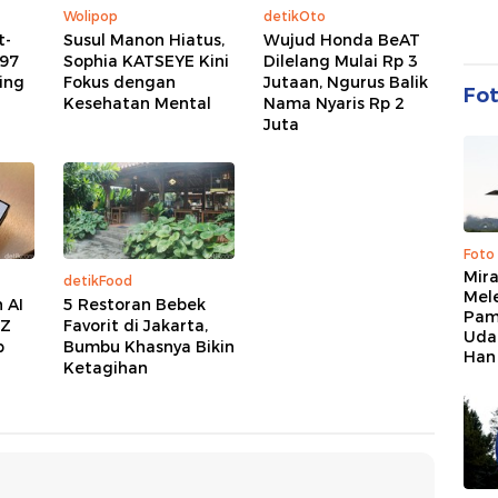
Wolipop
detikOto
t-
Susul Manon Hiatus,
Wujud Honda BeAT
 97
Sophia KATSEYE Kini
Dilelang Mulai Rp 3
ing
Fokus dengan
Jutaan, Ngurus Balik
Fo
Kesehatan Mental
Nama Nyaris Rp 2
Juta
Foto
Mir
detikFood
Mel
 AI
5 Restoran Bebek
Pam
 Z
Favorit di Jakarta,
Uda
b
Bumbu Khasnya Bikin
Han
Ketagihan