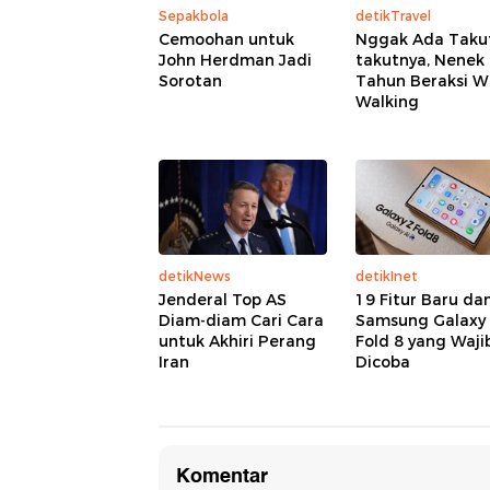
Sepakbola
detikTravel
Cemoohan untuk
Nggak Ada Taku
John Herdman Jadi
takutnya, Nenek
Sorotan
Tahun Beraksi W
Walking
detikNews
detikInet
Jenderal Top AS
19 Fitur Baru dan
Diam-diam Cari Cara
Samsung Galaxy
untuk Akhiri Perang
Fold 8 yang Waji
Iran
Dicoba