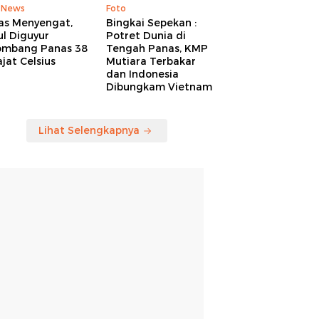
 News
Foto
as Menyengat,
Bingkai Sepekan :
l Diguyur
Potret Dunia di
ombang Panas 38
Tengah Panas, KMP
jat Celsius
Mutiara Terbakar
dan Indonesia
Dibungkam Vietnam
Lihat Selengkapnya