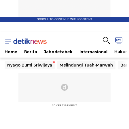
SCROLL TO CONTINUE WITH CONTENT
Home
Berita
Jabodetabek
Internasional
Huku
Nyago Bumi Sriwijaya
Melindungi Tuah-Marwah
Ban
ADVERTISEMENT