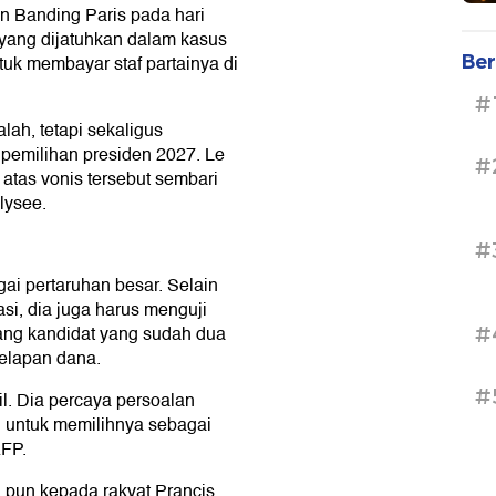
an Banding Paris pada hari
yang dijatuhkan dalam kasus
Ber
k membayar staf partainya di
#
lah, tetapi sekaligus
pemilihan presiden 2027. Le
#
tas vonis tersebut sembari
lysee.
#
ai pertaruhan besar. Selain
, dia juga harus menguji
ang kandidat yang sudah dua
#
gelapan dana.
#
il. Dia percaya persoalan
 untuk memilihnya sebagai
AFP.
 pun kepada rakyat Prancis.