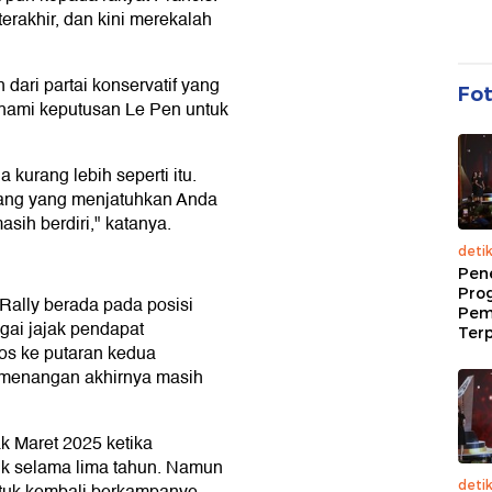
rakhir, dan kini merekalah
dari partai konservatif yang
Fo
ami keputusan Le Pen untuk
kurang lebih seperti itu.
ang yang menjatuhkan Anda
ih berdiri," katanya.
deti
Pen
Pro
Rally berada pada posisi
Pem
gai jajak pendapat
Terp
os ke putaran kedua
emenangan akhirnya masih
 Maret 2025 ketika
ik selama lima tahun. Namun
deti