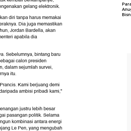
tuk kembali berkampanye,
Par
engenakan gelang elektronik.
Anu
Bisn
an diri tanpa harus memakai
geraknya. Dia juga memastikan
ahun, Jordan Bardella, akan
nteri apabila dia
a. Sebelumnya, bintang baru
sebagai calon presiden
n, dalam sejumlah survei,
nya itu.
 Prancis. Kami berjuang demi
 daripada ambisi pribadi kami,"
nangan justru lebih besar
agai pasangan politik. Selama
ngun kombinasi antara energi
anjang Le Pen, yang mengubah