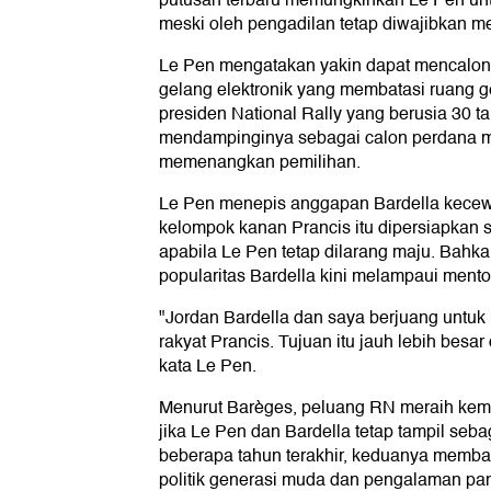
putusan terbaru memungkinkan Le Pen un
meski oleh pengadilan tetap diwajibkan m
Le Pen mengatakan yakin dapat mencalonk
gelang elektronik yang membatasi ruang 
presiden National Rally yang berusia 30 t
mendampinginya sebagai calon perdana me
memenangkan pemilihan.
Le Pen menepis anggapan Bardella kecew
kelompok kanan Prancis itu dipersiapkan 
apabila Le Pen tetap dilarang maju. Bahka
popularitas Bardella kini melampaui mentor
"Jordan Bardella dan saya berjuang untuk
rakyat Prancis. Tujuan itu jauh lebih besar
kata Le Pen.
Menurut Barèges, peluang RN meraih keme
jika Le Pen dan Bardella tetap tampil seb
beberapa tahun terakhir, keduanya memba
politik generasi muda dan pengalaman p