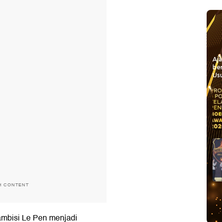
Aj
be
Usu
H CONTENT
ambisi Le Pen menjadi