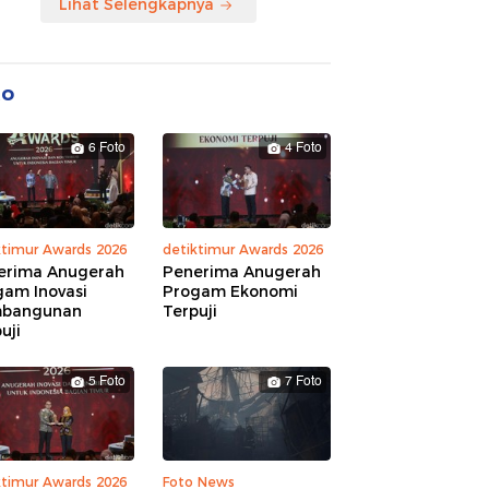
Lihat Selengkapnya
to
6 Foto
4 Foto
ktimur Awards 2026
detiktimur Awards 2026
erima Anugerah
Penerima Anugerah
gam Inovasi
Progam Ekonomi
bangunan
Terpuji
uji
5 Foto
7 Foto
ktimur Awards 2026
Foto News