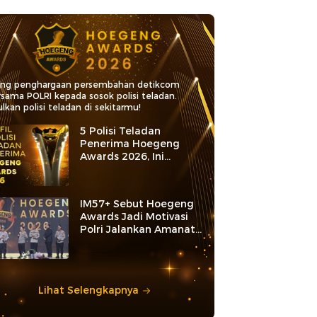
ang penghargaan persembahan detikcom
rsama POLRI kepada sosok polisi teladan.
lkan polisi teladan di sekitarmu!
5 Polisi Teladan
Penerima Hoegeng
Awards 2026, Ini
Kategori dan Kiprahnya
IM57+ Sebut Hoegeng
Awards Jadi Motivasi
Polri Jalankan Amanat
Konstitusi
Lihat Selengkapnya