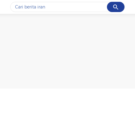
Cancel
Yang sedang ramai dicari
#1
data live draw sgp
#2
piala presiden 2026
#3
prabowo
#4
iran
#5
gempa hari ini
Promoted
Terakhir yang dicari
Loading...