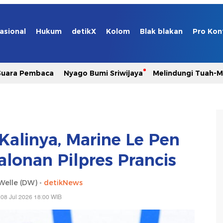
asional
Hukum
detikX
Kolom
Blak blakan
Pro Kon
Suara Pembaca
Nyago Bumi Sriwijaya
Melindungi Tuah-
alinya, Marine Le Pen
onan Pilpres Prancis
Welle (DW) -
detikNews
08 Jul 2026 18:00 WIB