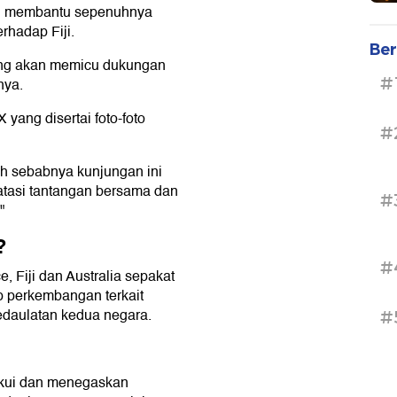
an membantu sepenuhnya
erhadap Fiji.
Ber
sing akan memicu dukungan
#
nya.
yang disertai foto-foto
#
ah sebabnya kunjungan ini
atasi tantangan bersama dan
#
"
?
#
, Fiji dan Australia sepakat
p perkembangan terkait
daulatan kedua negara.
#
gakui dan menegaskan