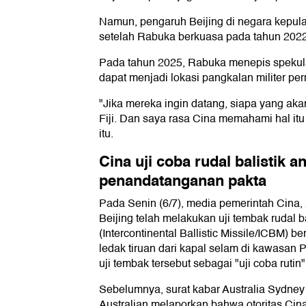
Namun, pengaruh Beijing di negara kepula
setelah Rabuka berkuasa pada tahun 2022
Pada tahun 2025, Rabuka menepis spekula
dapat menjadi lokasi pangkalan militer pe
"Jika mereka ingin datang, siapa yang a
Fiji. Dan saya rasa Cina memahami hal itu
itu.
Cina uji coba rudal balistik 
penandatanganan pakta
Pada Senin (6/7), media pemerintah Cina
Beijing telah melakukan uji tembak rudal b
(Intercontinental Ballistic Missile/ICBM) b
ledak tiruan dari kapal selam di kawasan 
uji tembak tersebut sebagai "uji coba rutin"
Sebelumnya, surat kabar Australia Sydne
Australian melaporkan bahwa otoritas Cin