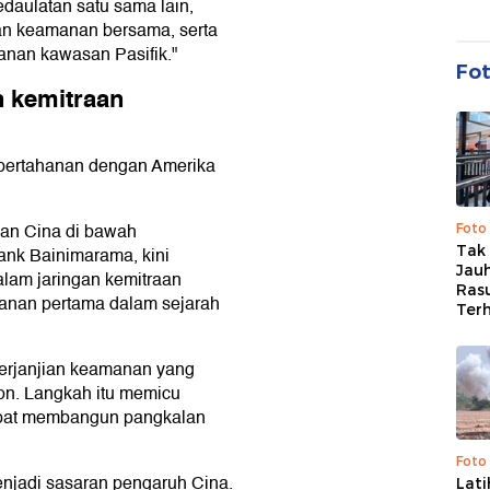
daulatan satu sama lain,
n keamanan bersama, serta
manan kawasan Pasifik."
Fo
n kemitraan
an pertahanan dengan Amerika
gan Cina di bawah
Foto
Tak 
ank Bainimarama, kini
Jauh
lam jaringan kemitraan
Ras
ahanan pertama dalam sejarah
Ter
erjanjian keamanan yang
on. Langkah itu memicu
dapat membangun pangkalan
Foto
enjadi sasaran pengaruh Cina.
Lat