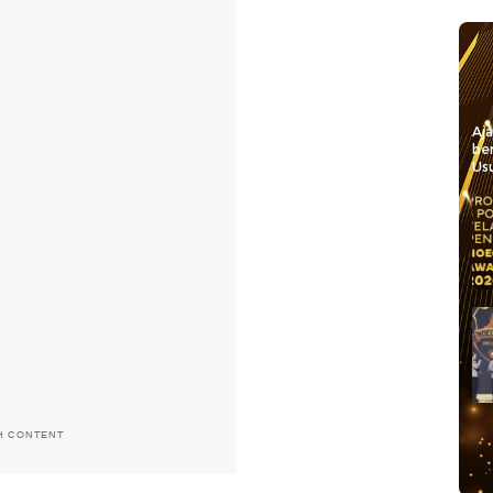
Aj
be
Usu
H CONTENT