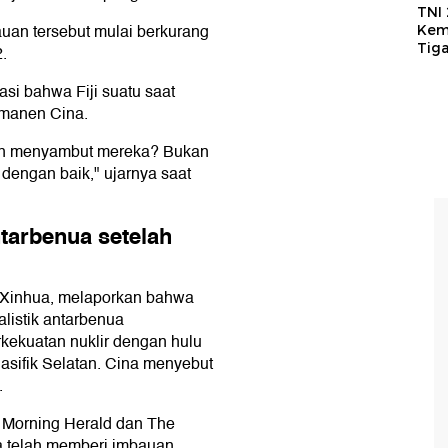
TNI
uan tersebut mulai berkurang
Kem
Tig
.
si bahwa Fiji suatu saat
rmanen Cina.
kan menyambut mereka? Bukan
 dengan baik," ujarnya saat
antarbenua setelah
, Xinhua, melaporkan bahwa
alistik antarbenua
erkekuatan nuklir dengan hulu
Pasifik Selatan. Cina menyebut
.
y Morning Herald dan The
a telah memberi imbauan