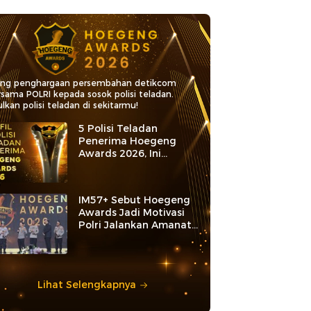
ang penghargaan persembahan detikcom
rsama POLRI kepada sosok polisi teladan.
lkan polisi teladan di sekitarmu!
5 Polisi Teladan
Penerima Hoegeng
Awards 2026, Ini
Kategori dan Kiprahnya
IM57+ Sebut Hoegeng
Awards Jadi Motivasi
Polri Jalankan Amanat
Konstitusi
Lihat Selengkapnya