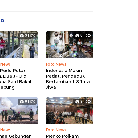
to
3 Foto
8 Foto
 News
Foto News
Perlu Putar
Indonesia Makin
, Dua JPO di
Padat, Penduduk
una Said Bakal
Bertambah 1,8 Juta
hubung
Jiwa
6 Foto
9 Foto
 News
Foto News
ihan Gabungan
Menko Polkam