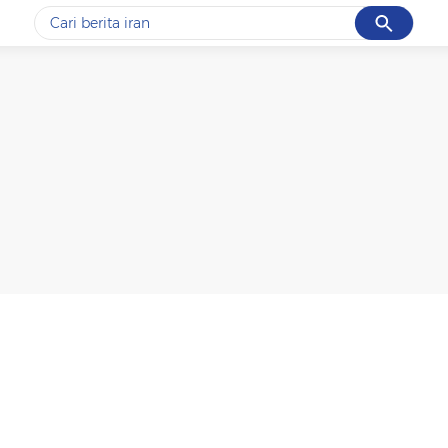
Cancel
Yang sedang ramai dicari
#1
gempa hari ini
#2
demo
#3
gempa
#4
iran
#5
prabowo
Promoted
Terakhir yang dicari
Loading...