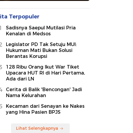
ita Terpopuler
1
Sadisnya Saepul Mutilasi Pria
Kenalan di Medsos
2
Legislator PD Tak Setuju MUI:
Hukuman Mati Bukan Solusi
Berantas Korupsi
3
128 Ribu Orang Ikut War Tiket
Upacara HUT RI di Hari Pertama,
Ada dari LN
4
Cerita di Balik 'Bencongan' Jadi
Nama Kelurahan
5
Kecaman dari Senayan ke Nakes
yang Hina Pasien BPJS
Lihat Selengkapnya