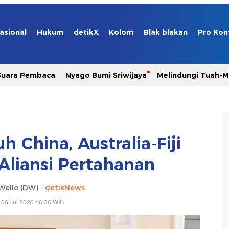
asional
Hukum
detikX
Kolom
Blak blakan
Pro Kon
Suara Pembaca
Nyago Bumi Sriwijaya
Melindungi Tuah-
 China, Australia-Fiji
Aliansi Pertahanan
Welle (DW) -
detikNews
 06 Jul 2026 16:36 WIB