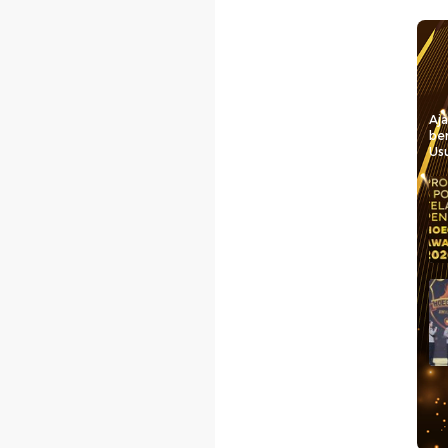
Aj
be
Usu