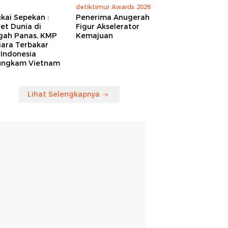
detiktimur Awards 2026
kai Sepekan :
Penerima Anugerah
et Dunia di
Figur Akselerator
gah Panas, KMP
Kemajuan
iara Terbakar
 Indonesia
ungkam Vietnam
Lihat Selengkapnya