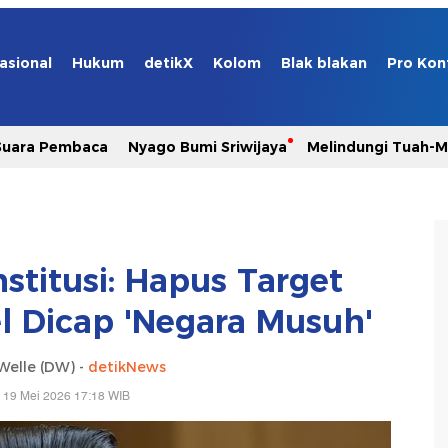
asional
Hukum
detikX
Kolom
Blak blakan
Pro Kon
Suara Pembaca
Nyago Bumi Sriwijaya
Melindungi Tuah-
stitusi: Hapus Target
el Dicap 'Negara Musuh'
Welle (DW) -
detikNews
 19 Mei 2026 17:18 WIB