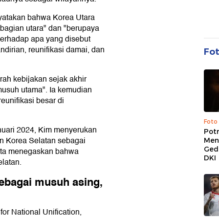
yatakan bahwa Korea Utara
bagian utara" dan "berupaya
 terhadap apa yang disebut
dirian, reunifikasi damai, dan
Fo
h kebijakan sejak akhir
musuh utama". Ia kemudian
nifikasi besar di
Foto
anuari 2024, Kim menyerukan
Pot
n Korea Selatan sebagai
Men
Ged
erta menegaskan bahwa
DKI
elatan.
sebagai musuh asing,
for National Unification,