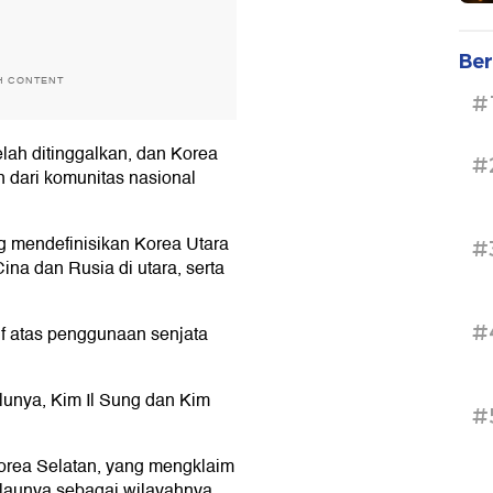
Ber
H CONTENT
#
lah ditinggalkan, dan Korea
#
n dari komunitas nasional
ang mendefinisikan Korea Utara
#
na dan Rusia di utara, serta
#
f atas penggunaan senjata
lunya, Kim Il Sung dan Kim
#
Korea Selatan, yang mengklaim
launya sebagai wilayahnya.