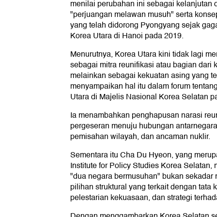
menilai perubahan ini sebagai kelanjutan d
"perjuangan melawan musuh" serta konse
yang telah didorong Pyongyang sejak ga
Korea Utara di Hanoi pada 2019.
Menurutnya, Korea Utara kini tidak lagi 
sebagai mitra reunifikasi atau bagian dari
melainkan sebagai kekuatan asing yang te
menyampaikan hal itu dalam forum tentan
Utara di Majelis Nasional Korea Selatan p
Ia menambahkan penghapusan narasi reun
pergeseran menuju hubungan antarnegara
pemisahan wilayah, dan ancaman nuklir.
Sementara itu Cha Du Hyeon, yang merup
Institute for Policy Studies Korea Selatan
"dua negara bermusuhan" bukan sekadar re
pilihan struktural yang terkait dengan tata 
pelestarian kekuasaan, dan strategi terha
Dengan menggambarkan Korea Selatan se