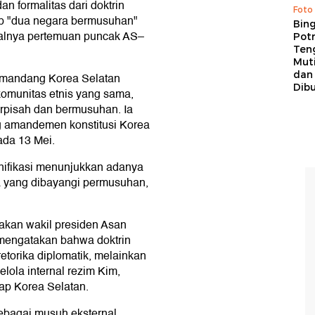
an formalitas dari doktrin
Foto
p "dua negara bermusuhan"
Bing
galnya pertemuan puncak AS–
Potr
Ten
Mut
dan
memandang Korea Selatan
Dib
 komunitas etnis yang sama,
rpisah dan bermusuhan. Ia
g amandemen konstitusi Korea
ada 13 Mei.
ifikasi menunjukkan adanya
 yang dibayangi permusuhan,
akan wakil presiden Asan
, mengatakan bahwa doktrin
torika diplomatik, melainkan
kelola internal rezim Kim,
dap Korea Selatan.
bagai musuh eksternal,