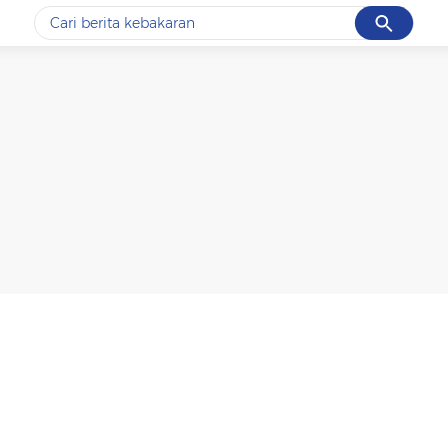
Cancel
Yang sedang ramai dicari
#1
data live draw sgp
#2
k-talk
#3
kebakaran
#4
prabowo
#5
gempa hari ini
Promoted
Terakhir yang dicari
Loading...