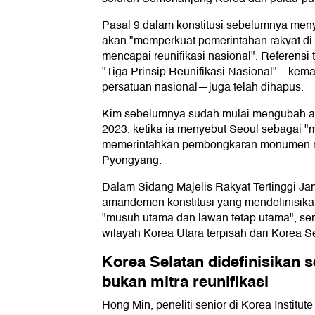
Pasal 9 dalam konstitusi sebelumnya men
akan "memperkuat pemerintahan rakyat di 
mencapai reunifikasi nasional". Referensi
"Tiga Prinsip Reunifikasi Nasional"—keman
persatuan nasional—juga telah dihapus.
Kim sebelumnya sudah mulai mengubah ara
2023, ketika ia menyebut Seoul sebagai "
memerintahkan pembongkaran monumen reu
Pyongyang.
Dalam Sidang Majelis Rakyat Tertinggi J
amandemen konstitusi yang mendefinisika
"musuh utama dan lawan tetap utama", s
wilayah Korea Utara terpisah dari Korea S
Korea Selatan didefinisikan 
bukan mitra reunifikasi
Hong Min, peneliti senior di Korea Institute 