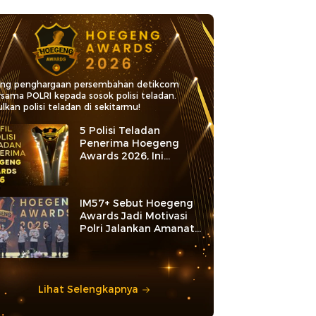
ang penghargaan persembahan detikcom
rsama POLRI kepada sosok polisi teladan.
lkan polisi teladan di sekitarmu!
5 Polisi Teladan
Penerima Hoegeng
Awards 2026, Ini
Kategori dan Kiprahnya
IM57+ Sebut Hoegeng
Awards Jadi Motivasi
Polri Jalankan Amanat
Konstitusi
Lihat Selengkapnya