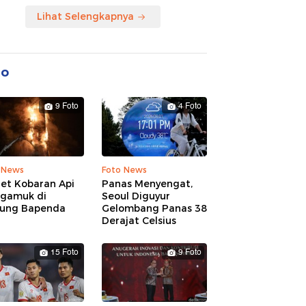
Lihat Selengkapnya
to
9 Foto
4 Foto
 News
Foto News
ret Kobaran Api
Panas Menyengat,
gamuk di
Seoul Diguyur
ung Bapenda
Gelombang Panas 38
Derajat Celsius
15 Foto
9 Foto