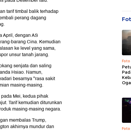
lis pada Desember lalu.
n tarif timbal balik terhadap
kembali perang dagang
Fo
ng.
a April, dengan AS
arang-barang Cina. Kemudian
alasan ke level yang sama,
or unsur tanah jarang.
Foto
kang senjata dan saling
Pet
manda Hsiao. Namun,
Pad
Keb
dari besarnya "rasa sakit
Ogan
omian masing-masing.
 pada Mei, kedua pihak
njut. Tarif kemudian diturunkan
 produk masing-masing negara.
engan membalas Trump,
ington akhirnya mundur dan
Foto