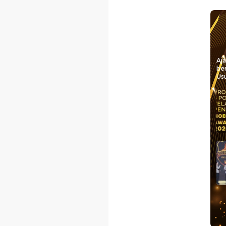
Aj
be
Usu