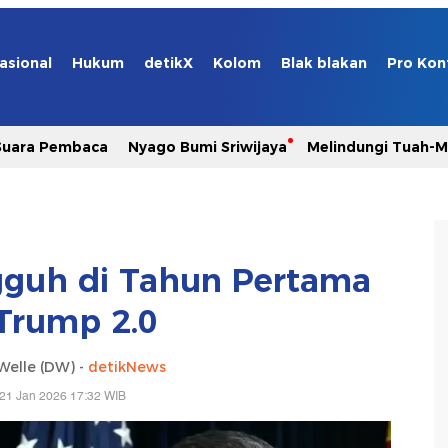
asional
Hukum
detikX
Kolom
Blak blakan
Pro Kon
Suara Pembaca
Nyago Bumi Sriwijaya
Melindungi Tuah-
gguh di Tahun Pertama
 Trump 2.0
Welle (DW) -
detikNews
21 Jan 2026 17:32 WIB