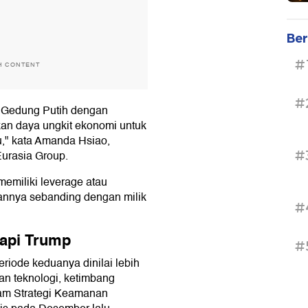
Ber
#
H CONTENT
#
 Gedung Putih dengan
n daya ungkit ekonomi untuk
u," kata Amanda Hsiao,
#
Eurasia Group.
emiliki leverage atau
tannya sebanding dengan milik
#
dapi Trump
#
iode keduanya dinilai lebih
an teknologi, ketimbang
alam Strategi Keamanan