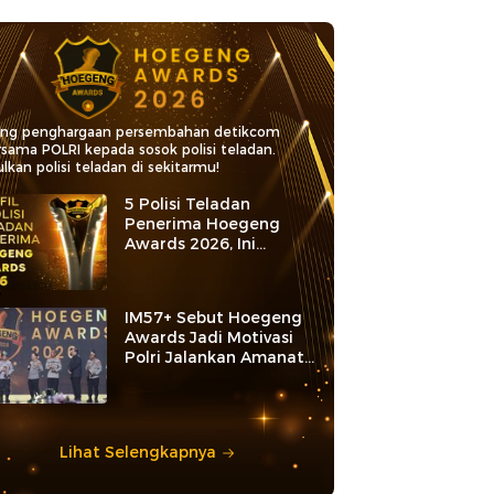
ang penghargaan persembahan detikcom
rsama POLRI kepada sosok polisi teladan.
lkan polisi teladan di sekitarmu!
5 Polisi Teladan
Penerima Hoegeng
Awards 2026, Ini
Kategori dan Kiprahnya
IM57+ Sebut Hoegeng
Awards Jadi Motivasi
Polri Jalankan Amanat
Konstitusi
Lihat Selengkapnya