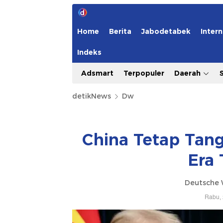
Home
Berita
Jabodetabek
Intern
Indeks
Adsmart
Terpopuler
Daerah
detikNews
Dw
China Tetap Tan
Era
Deutsche 
Rabu, 