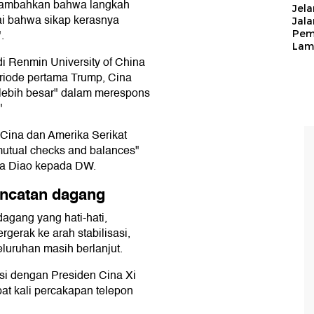
enambahkan bahwa langkah
Jela
lai bahwa sikap kerasnya
Jal
.
Pem
Lam
di Renmin University of China
eriode pertama Trump, Cina
 lebih besar" dalam merespons
"
Cina dan Amerika Serikat
mutual checks and balances"
ata Diao kepada DW.
gencatan dagang
agang yang hati-hati,
gerak ke arah stabilisasi,
luruhan masih berlanjut.
si dengan Presiden Cina Xi
at kali percakapan telepon