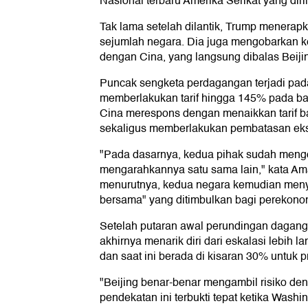
Nasional terbaru Amerika Serikat yang diri
Tak lama setelah dilantik, Trump menerapka
sejumlah negara. Dia juga mengobarkan 
dengan Cina, yang langsung dibalas Beiji
Puncak sengketa perdagangan terjadi pad
memberlakukan tarif hingga 145% pada b
Cina merespons dengan menaikkan tarif b
sekaligus memberlakukan pembatasan eksp
"Pada dasarnya, kedua pihak sudah mengo
mengarahkannya satu sama lain," kata A
menurutnya, kedua negara kemudian menya
bersama" yang ditimbulkan bagi perekon
Setelah putaran awal perundingan dagang
akhirnya menarik diri dari eskalasi lebih la
dan saat ini berada di kisaran 30% untuk
"Beijing benar-benar mengambil risiko d
pendekatan ini terbukti tepat ketika Wash