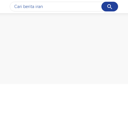
Cancel
Yang sedang ramai dicari
#1
data live draw sgp
#2
kebakaran
#3
prabowo
#4
iran
#5
gempa hari ini
Promoted
Terakhir yang dicari
Loading...