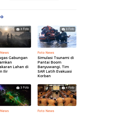
to
3 Foto
3 Foto
 News
Foto News
ugas Gabungan
Simulasi Tsunami di
amkan
Pantai Boom
akaran Lahan di
Banyuwangi, Tim
 Ilir
SAR Latih Evakuasi
Korban
3 Foto
4 Foto
 News
Foto News