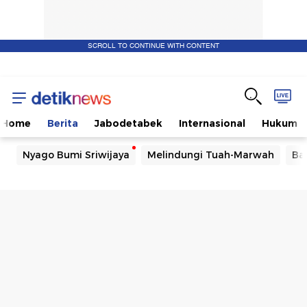
SCROLL TO CONTINUE WITH CONTENT
Home
Berita
Jabodetabek
Internasional
Hukum
Nyago Bumi Sriwijaya
Melindungi Tuah-Marwah
Ba