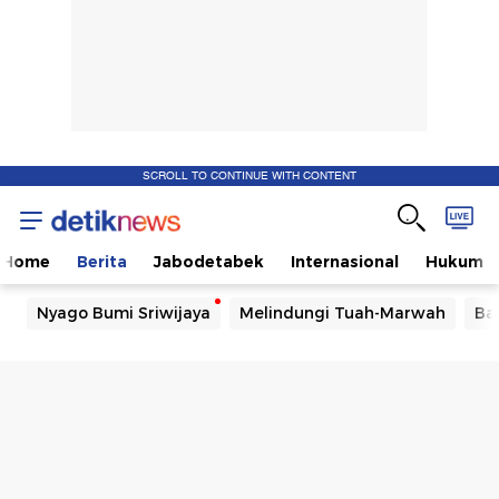
SCROLL TO CONTINUE WITH CONTENT
Home
Berita
Jabodetabek
Internasional
Hukum
Nyago Bumi Sriwijaya
Melindungi Tuah-Marwah
Ba