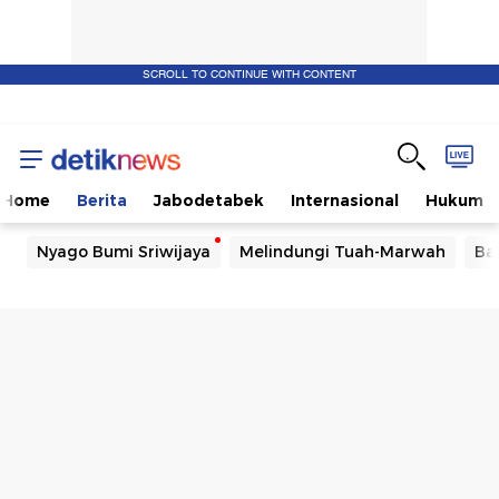
SCROLL TO CONTINUE WITH CONTENT
Home
Berita
Jabodetabek
Internasional
Hukum
Nyago Bumi Sriwijaya
Melindungi Tuah-Marwah
Ba