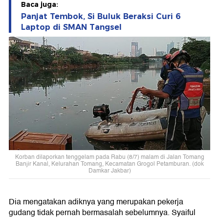
Baca juga:
Panjat Tembok, Si Buluk Beraksi Curi 6
Laptop di SMAN Tangsel
Korban dilaporkan tenggelam pada Rabu (8/7) malam di Jalan Tomang
Banjir Kanal, Kelurahan Tomang, Kecamatan Grogol Petamburan. (dok
Damkar Jakbar)
Dia mengatakan adiknya yang merupakan pekerja
gudang tidak pernah bermasalah sebelumnya. Syaiful