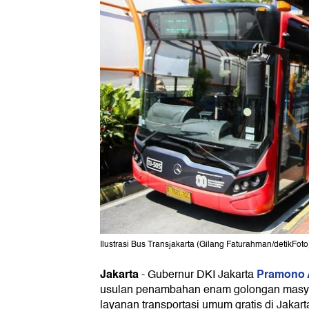
Ilustrasi Bus Transjakarta (Gilang Faturahman/detikFoto
Jakarta
Pramono
-
Gubernur DKI Jakarta
usulan penambahan enam golongan masya
layanan transportasi umum gratis di Jakart