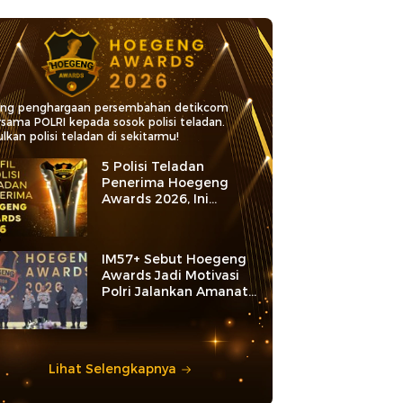
ang penghargaan persembahan detikcom
rsama POLRI kepada sosok polisi teladan.
lkan polisi teladan di sekitarmu!
5 Polisi Teladan
Penerima Hoegeng
Awards 2026, Ini
Kategori dan Kiprahnya
IM57+ Sebut Hoegeng
Awards Jadi Motivasi
Polri Jalankan Amanat
Konstitusi
Lihat Selengkapnya