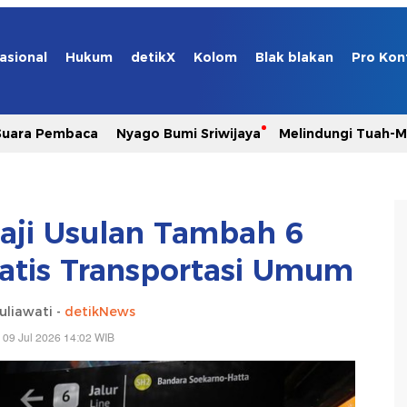
asional
Hukum
detikX
Kolom
Blak blakan
Pro Kon
Suara Pembaca
Nyago Bumi Sriwijaya
Melindungi Tuah-
aji Usulan Tambah 6
atis Transportasi Umum
uliawati -
detikNews
 09 Jul 2026 14:02 WIB