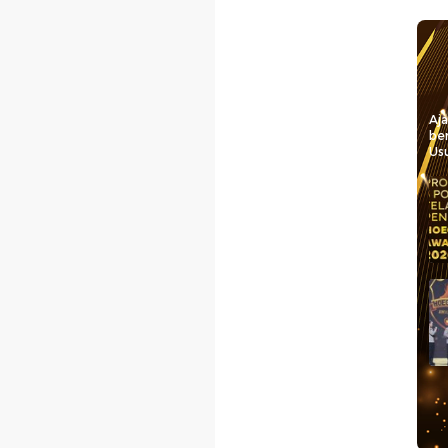
Aj
be
Usu