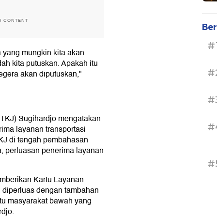
H CONTENT
Ber
#
yang mungkin kita akan
ah kita putuskan. Apakah itu
#
egera akan diputuskan,"
#
DTKJ) Sugihardjo mengatakan
#
ma layanan transportasi
TKJ di tengah pembahasan
ia, perluasan penerima layanan
#
emberikan Kartu Layanan
n diperluas dengan tambahan
ntu masyarakat bawah yang
djo.