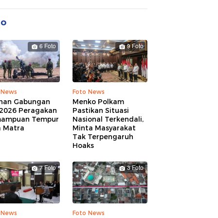
to
6 Foto
9 Foto
 News
Foto News
ihan Gabungan
Menko Polkam
 2026 Peragakan
Pastikan Situasi
ampuan Tempur
Nasional Terkendali,
a Matra
Minta Masyarakat
Tak Terpengaruh
Hoaks
7 Foto
3 Foto
 News
Foto News