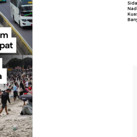
Sid
Nadi
Kua
Ban