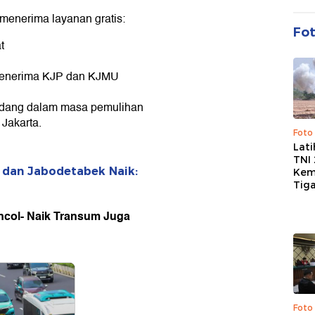
 menerima layanan gratis:
Fo
t
 penerima KJP dan KJMU
edang dalam masa pemulihan
Jakarta.
Foto
Lat
TNI
J dan Jabodetabek Naik:
Kem
Tig
Ancol- Naik Transum Juga
Foto