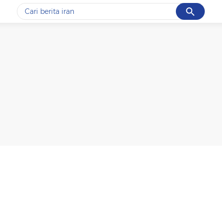
Cancel
Yang sedang ramai dicari
#1
demo
#2
prabowo
#3
iran
#4
korupsi
#5
kpk
Promoted
Terakhir yang dicari
Loading...