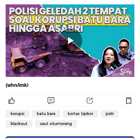
(whn/imk)
korupsi
batu bara
kortas tipikor
polri
blackout
saut situmorang