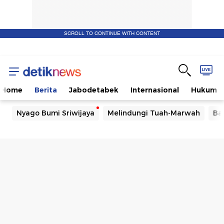
SCROLL TO CONTINUE WITH CONTENT
Home
Berita
Jabodetabek
Internasional
Hukum
Nyago Bumi Sriwijaya
Melindungi Tuah-Marwah
Ba