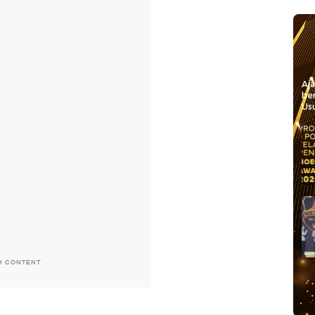
Aj
be
Usu
H CONTENT