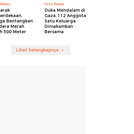
 News
Foto News
arak
Duka Mendalam di
erdekaan,
Gaza, 112 Anggota
ga Bentangkan
Satu Keluarga
dera Merah
Dimakamkan
ih 500 Meter
Bersama
Lihat Selengkapnya