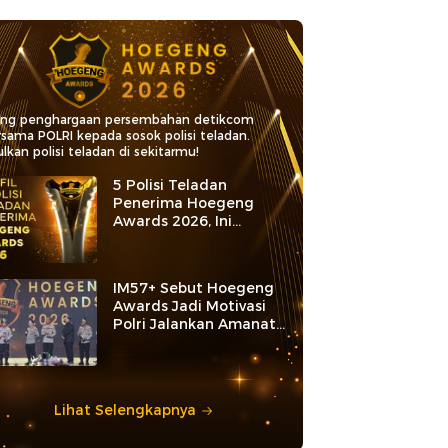
ang penghargaan persembahan detikcom
rsama POLRI kepada sosok polisi teladan.
lkan polisi teladan di sekitarmu!
5 Polisi Teladan
Penerima Hoegeng
Awards 2026, Ini
Kategori dan Kiprahnya
IM57+ Sebut Hoegeng
Awards Jadi Motivasi
Polri Jalankan Amanat
Konstitusi
Lihat Selengkapnya