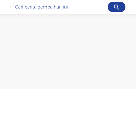
Cancel
Yang sedang ramai dicari
#1
piala presiden 2026
#2
prabowo
#3
gempa hari ini
#4
demo
#5
iran
Promoted
Terakhir yang dicari
Loading...