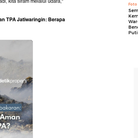
i, kita siram melalui udara,"
Foto
Sem
Kem
n TPA Jatiwaringin: Berapa
War
Ben
Put