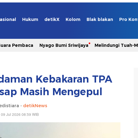
asional
Hukum
detikX
Kolom
Blak blakan
Pro Kon
Suara Pembaca
Nyago Bumi Sriwijaya
Melindungi Tuah-
adaman Kebakaran TPA
 Asap Masih Mengepul
edistiara -
detikNews
 09 Jul 2026 08:59 WIB