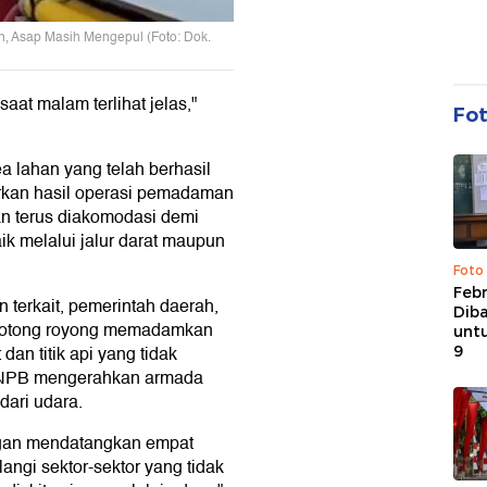
, Asap Masih Mengepul (Foto: Dok.
aat malam terlihat jelas,"
Fo
lahan yang telah berhasil
kan hasil operasi pemadaman
an terus diakomodasi demi
ik melalui jalur darat maupun
Foto
Febr
terkait, pemerintah daerah,
Dib
ergotong royong memadamkan
untu
an titik api yang tidak
9
 BNPB mengerahkan armada
dari udara.
ngan mendatangkan empat
ngi sektor-sektor yang tidak