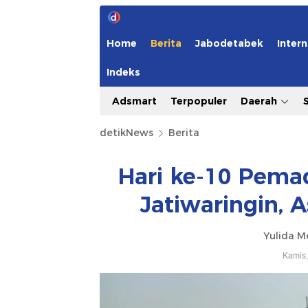
Home
Berita
Jabodetabek
Intern
Indeks
Adsmart
Terpopuler
Daerah
detikNews
Berita
Hari ke-10 Pem
Jatiwaringin,
Yulida M
Kamis,