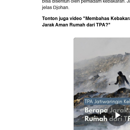
bisa disentuh oleh pemadam kebakaran. Jad
jelas Djohan.
Tonton juga video "Membahas Kebakara
Jarak Aman Rumah dari TPA?"