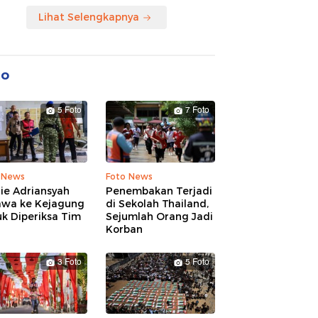
Lihat Selengkapnya
to
5 Foto
7 Foto
 News
Foto News
ie Adriansyah
Penembakan Terjadi
awa ke Kejagung
di Sekolah Thailand,
k Diperiksa Tim
Sejumlah Orang Jadi
Korban
3 Foto
5 Foto