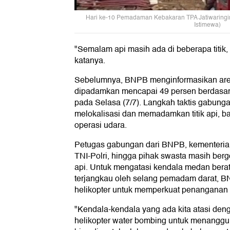
Hari ke-10 Pemadaman Kebakaran TPA Jatiwaringin
Istimewa)
"Semalam api masih ada di beberapa titik, s
katanya.
Sebelumnya, BNPB menginformasikan area 
dipadamkan mencapai 49 persen berdasar
pada Selasa (7/7). Langkah taktis gabung
melokalisasi dan memadamkan titik api, ba
operasi udara.
Petugas gabungan dari BNPB, kementerian 
TNI-Polri, hingga pihak swasta masih b
api. Untuk mengatasi kendala medan berat d
terjangkau oleh selang pemadam darat,
helikopter untuk memperkuat penanganan 
"Kendala-kendala yang ada kita atasi de
helikopter water bombing untuk menanggula