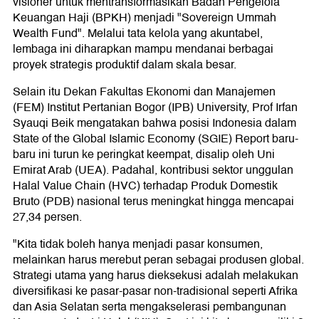
visioner untuk mentransformasikan Badan Pengelola
Keuangan Haji (BPKH) menjadi "Sovereign Ummah
Wealth Fund". Melalui tata kelola yang akuntabel,
lembaga ini diharapkan mampu mendanai berbagai
proyek strategis produktif dalam skala besar.
Selain itu Dekan Fakultas Ekonomi dan Manajemen
(FEM) Institut Pertanian Bogor (IPB) University, Prof Irfan
Syauqi Beik mengatakan bahwa posisi Indonesia dalam
State of the Global Islamic Economy (SGIE) Report baru-
baru ini turun ke peringkat keempat, disalip oleh Uni
Emirat Arab (UEA). Padahal, kontribusi sektor unggulan
Halal Value Chain (HVC) terhadap Produk Domestik
Bruto (PDB) nasional terus meningkat hingga mencapai
27,34 persen.
"Kita tidak boleh hanya menjadi pasar konsumen,
melainkan harus merebut peran sebagai produsen global.
Strategi utama yang harus dieksekusi adalah melakukan
diversifikasi ke pasar-pasar non-tradisional seperti Afrika
dan Asia Selatan serta mengakselerasi pembangunan