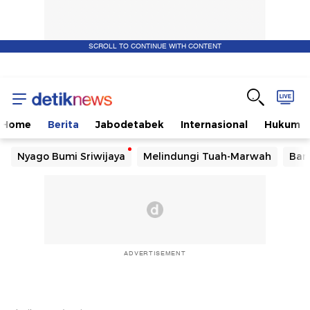
SCROLL TO CONTINUE WITH CONTENT
Home
Berita
Jabodetabek
Internasional
Hukum
Nyago Bumi Sriwijaya
Melindungi Tuah-Marwah
Ban
ADVERTISEMENT