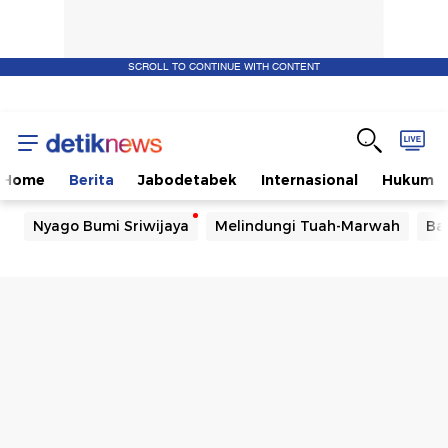
SCROLL TO CONTINUE WITH CONTENT
Home
Berita
Jabodetabek
Internasional
Hukum
Nyago Bumi Sriwijaya
Melindungi Tuah-Marwah
Ba