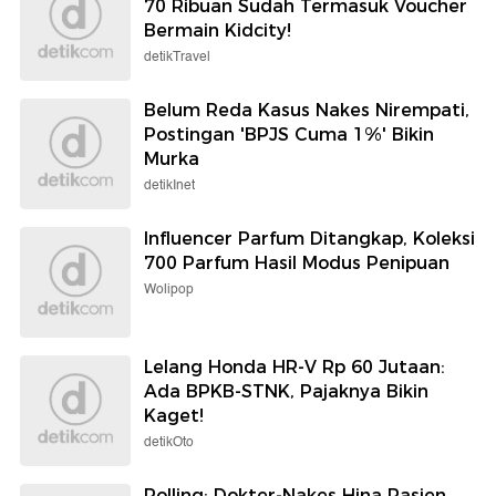
70 Ribuan Sudah Termasuk Voucher
Bermain Kidcity!
detikTravel
Belum Reda Kasus Nakes Nirempati,
Postingan 'BPJS Cuma 1%' Bikin
Murka
detikInet
Influencer Parfum Ditangkap, Koleksi
700 Parfum Hasil Modus Penipuan
Wolipop
Lelang Honda HR-V Rp 60 Jutaan:
Ada BPKB-STNK, Pajaknya Bikin
Kaget!
detikOto
Polling: Dokter-Nakes Hina Pasien