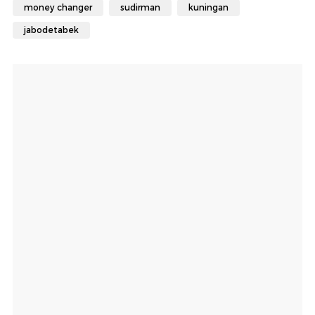
money changer
sudirman
kuningan
jabodetabek