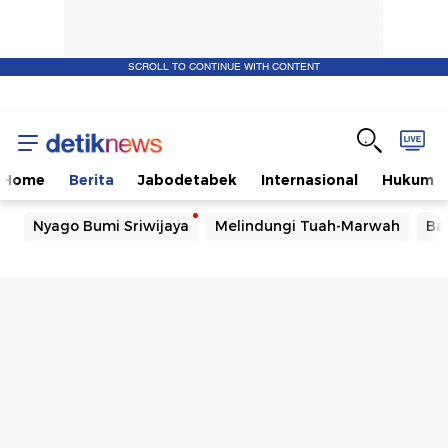
SCROLL TO CONTINUE WITH CONTENT
Home
Berita
Jabodetabek
Internasional
Hukum
Nyago Bumi Sriwijaya
Melindungi Tuah-Marwah
Ba