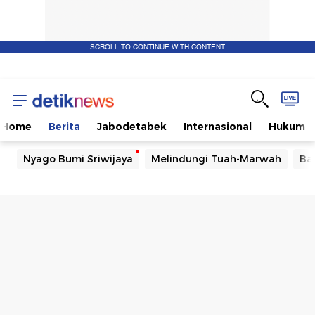
SCROLL TO CONTINUE WITH CONTENT
Home
Berita
Jabodetabek
Internasional
Hukum
Nyago Bumi Sriwijaya
Melindungi Tuah-Marwah
Ba