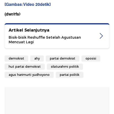
[Gambas:Video 20detik]
(dwr/rfs)
Artikel Selanjutnya
Bisik-bisik Reshuffle Setelah Agustusan
Mencuat Lagi
demokrat
ahy
partai demokrat
oposisi
hut partai demokrat
silaturahmi politik
agus harimurti yudhoyono
partai politik