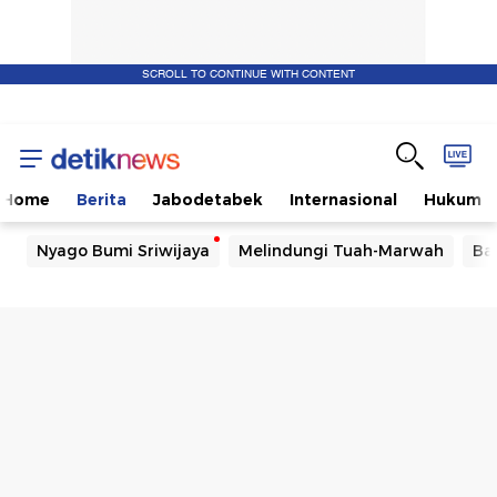
SCROLL TO CONTINUE WITH CONTENT
Home
Berita
Jabodetabek
Internasional
Hukum
Nyago Bumi Sriwijaya
Melindungi Tuah-Marwah
Ba