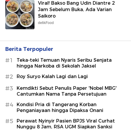
Viral! Bakso Bang Udin Diantre 2
Jam Sebelum Buka, Ada Varian
Saikoro
detikFood
Berita Terpopuler
#1
Teka-teki Temuan Nyaris Seribu Senjata
hingga Narkoba di Sekolah Jaksel
#2
Roy Suryo Kalah Lagi dan Lagi
#3
Kemdikti Sebut Penulis Paper 'Nobel MBG'
Cantumkan Nama Tanpa Persetujuan
#4
Kondisi Pria di Tangerang Korban
Penganiayaan hingga Dipaksa Onani
#5
Perawat Nyinyir Pasien BPJS Viral Curhat
Nunggu 8 Jam, RSA UGM Siapkan Sanksi