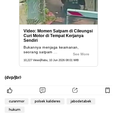
(dvp/jbr)
curanmor
polsek kalideres
jabodetabek
hukum