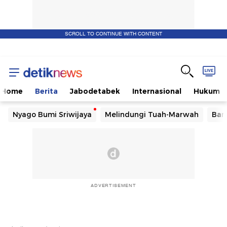
SCROLL TO CONTINUE WITH CONTENT
Home
Berita
Jabodetabek
Internasional
Hukum
Nyago Bumi Sriwijaya
Melindungi Tuah-Marwah
Ban
ADVERTISEMENT