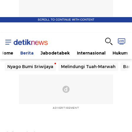
SCROLL TO CONTINUE WITH CONTENT
Home
Berita
Jabodetabek
Internasional
Hukum
Nyago Bumi Sriwijaya
Melindungi Tuah-Marwah
Ban
ADVERTISEMENT