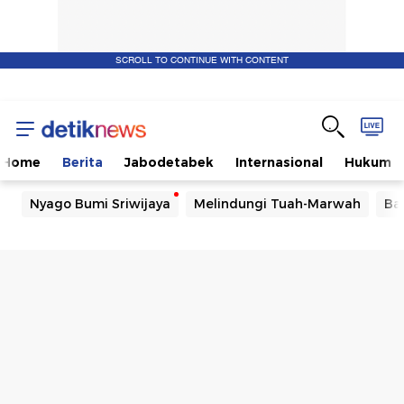
SCROLL TO CONTINUE WITH CONTENT
Home
Berita
Jabodetabek
Internasional
Hukum
Nyago Bumi Sriwijaya
Melindungi Tuah-Marwah
Ba