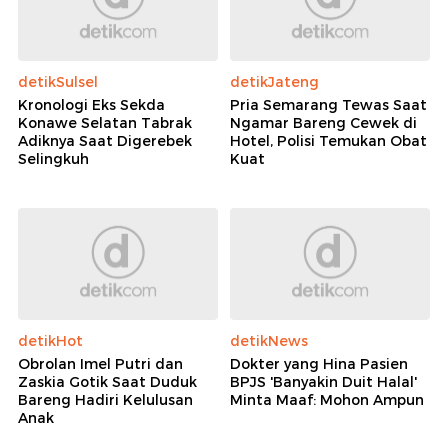
detikSulsel
detikJateng
Kronologi Eks Sekda
Pria Semarang Tewas Saat
Konawe Selatan Tabrak
Ngamar Bareng Cewek di
Adiknya Saat Digerebek
Hotel, Polisi Temukan Obat
Selingkuh
Kuat
detikHot
detikNews
Obrolan Imel Putri dan
Dokter yang Hina Pasien
Zaskia Gotik Saat Duduk
BPJS 'Banyakin Duit Halal'
Bareng Hadiri Kelulusan
Minta Maaf: Mohon Ampun
Anak