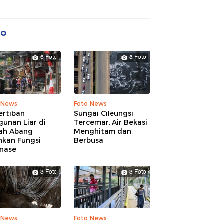
to
6 Foto
3 Foto
 News
Foto News
ertiban
Sungai Cileungsi
unan Liar di
Tercemar, Air Bekasi
ah Abang
Menghitam dan
hkan Fungsi
Berbusa
inase
3 Foto
3 Foto
 News
Foto News