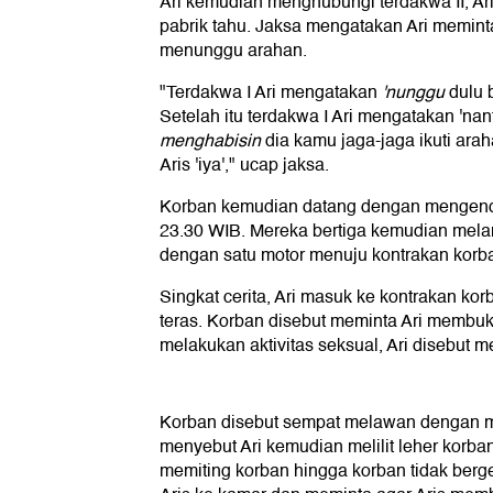
Ari kemudian menghubungi terdakwa II, Ar
pabrik tahu. Jaksa mengatakan Ari meminta
menunggu arahan.
"Terdakwa I Ari mengatakan
'nunggu
dulu 
Setelah itu terdakwa I Ari mengatakan 'na
menghabisin
dia kamu jaga-jaga ikuti arah
Aris 'iya'," ucap jaksa.
Korban kemudian datang dengan mengendar
23.30 WIB. Mereka bertiga kemudian mela
dengan satu motor menuju kontrakan korb
Singkat cerita, Ari masuk ke kontrakan kor
teras. Korban disebut meminta Ari membuk
melakukan aktivitas seksual, Ari disebut m
Korban disebut sempat melawan dengan 
menyebut Ari kemudian melilit leher korba
memiting korban hingga korban tidak berg