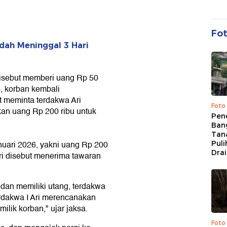
Fo
dah Meninggal 3 Hari
 disebut memberi uang Rp 50
6, korban kembali
t meminta terdakwa Ari
Foto
an uang Rp 200 ribu untuk
Pen
Bang
Tan
uari 2026, yakni uang Rp 200
Puli
Dra
ri disebut menerima tawaran
 dan memiliki utang, terdakwa
erdakwa I Ari merencanakan
lik korban," ujar jaksa.
Foto