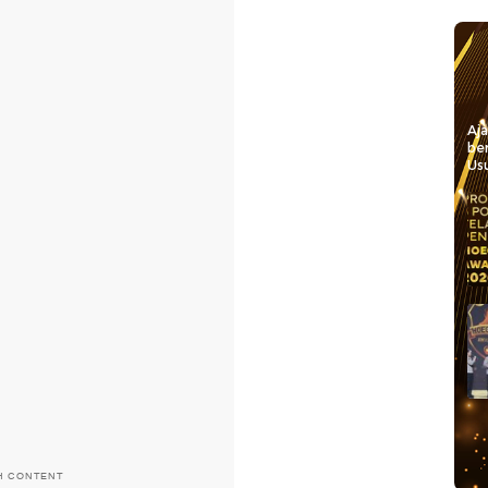
Aj
be
Usu
H CONTENT