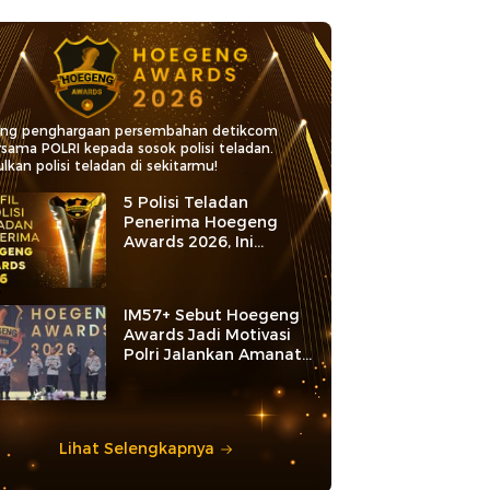
ang penghargaan persembahan detikcom
rsama POLRI kepada sosok polisi teladan.
lkan polisi teladan di sekitarmu!
5 Polisi Teladan
Penerima Hoegeng
Awards 2026, Ini
Kategori dan Kiprahnya
IM57+ Sebut Hoegeng
Awards Jadi Motivasi
Polri Jalankan Amanat
Konstitusi
Lihat Selengkapnya