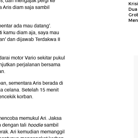
is, dan mengajak pergi ke
Kris
 Aris diam saja sambil
Dua 
Gro
Men
bentar ada mau datang'.
nti kamu diam aja, saya mau
an' dan dijawab Terdakwa II
ai motor Vario sekitar pukul
njutkan perjalanan bersama
an.
ban, sementara Aris berada di
a celana. Setelah 15 menit
encekik korban.
mencoba memukul Ari. Jaksa
n dengan tali
hoodie
sambil
erak. Ari kemudian memanggil