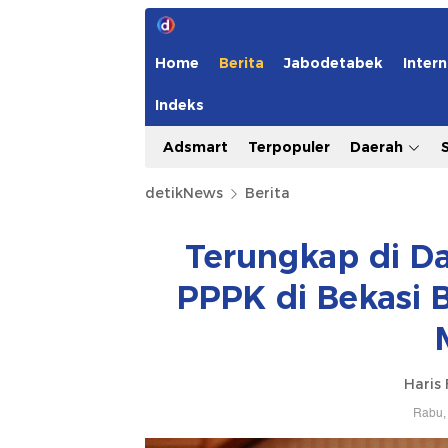
Home
Berita
Jabodetabek
Intern
Indeks
Adsmart
Terpopuler
Daerah
detikNews
Berita
Terungkap di 
PPPK di Bekasi B
Haris 
Rabu, 