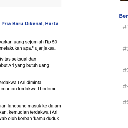
Ber
Pria Baru Dikenal, Harta
#
warkan uang sejumlah Rp 50
melakukan apa," ujar jaksa.
#
ivitas seksual dan
but Ari yang butuh uang
#
erdakwa I Ari diminta
#
kemudian terdakwa I bertemu
#
dian langsung masuk ke dalam
kan, kemudian terdakwa I Ari
wab oleh korban 'kamu duduk