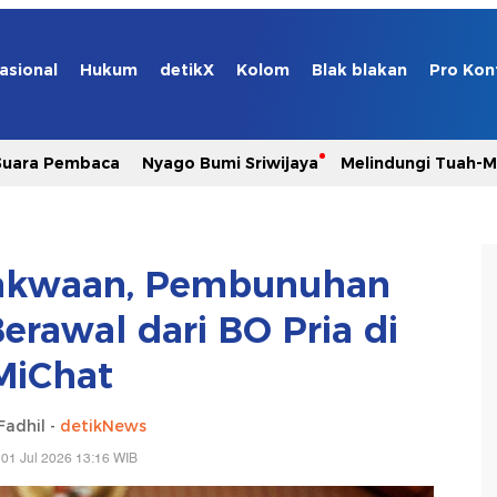
asional
Hukum
detikX
Kolom
Blak blakan
Pro Kon
Suara Pembaca
Nyago Bumi Sriwijaya
Melindungi Tuah-
Dakwaan, Pembunuhan
erawal dari BO Pria di
MiChat
Fadhil -
detikNews
01 Jul 2026 13:16 WIB