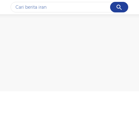
Cancel
Yang sedang ramai dicari
#1
gempa hari ini
#2
gempa
#3
iran
#4
demo
#5
prabowo
Promoted
Terakhir yang dicari
Loading...