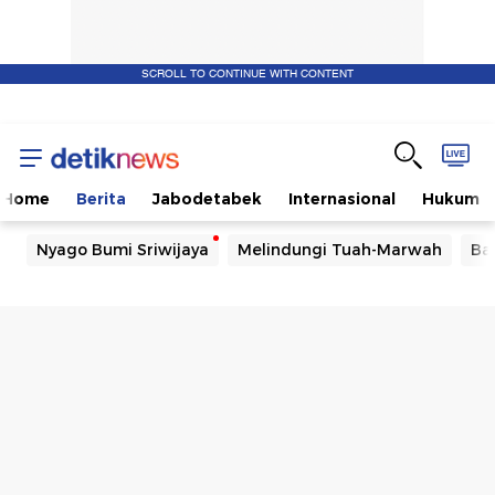
SCROLL TO CONTINUE WITH CONTENT
Home
Berita
Jabodetabek
Internasional
Hukum
Nyago Bumi Sriwijaya
Melindungi Tuah-Marwah
Ba