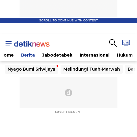
SCROLL TO CONTINUE WITH CONTENT
Home
Berita
Jabodetabek
Internasional
Hukum
Nyago Bumi Sriwijaya
Melindungi Tuah-Marwah
Ban
ADVERTISEMENT