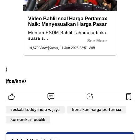
(
(fca/knv)
seskab teddy indra wijaya
kenaikan harga pertamax
komunikasi publik