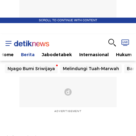
SCROLL TO CONTINUE WITH CONTENT
Home
Berita
Jabodetabek
Internasional
Hukum
Nyago Bumi Sriwijaya
Melindungi Tuah-Marwah
Ban
ADVERTISEMENT