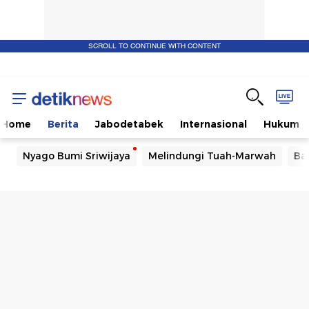
SCROLL TO CONTINUE WITH CONTENT
Home
Berita
Jabodetabek
Internasional
Hukum
Nyago Bumi Sriwijaya
Melindungi Tuah-Marwah
Ba