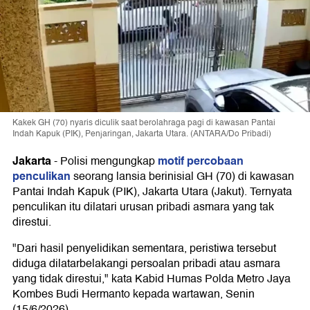
Kakek GH (70) nyaris diculik saat berolahraga pagi di kawasan Pantai
Indah Kapuk (PIK), Penjaringan, Jakarta Utara. (ANTARA/Do Pribadi)
Jakarta
motif percobaan
-
Polisi mengungkap
penculikan
seorang lansia berinisial GH (70) di kawasan
Pantai Indah Kapuk (PIK), Jakarta Utara (Jakut). Ternyata
penculikan itu dilatari urusan pribadi asmara yang tak
direstui.
"Dari hasil penyelidikan sementara, peristiwa tersebut
diduga dilatarbelakangi persoalan pribadi atau asmara
yang tidak direstui," kata Kabid Humas Polda Metro Jaya
Kombes Budi Hermanto kepada wartawan, Senin
(15/6/2026).