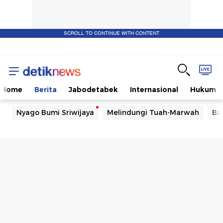
SCROLL TO CONTINUE WITH CONTENT
Home
Berita
Jabodetabek
Internasional
Hukum
Nyago Bumi Sriwijaya
Melindungi Tuah-Marwah
Ba