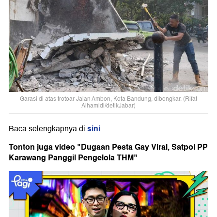
Garasi di atas trotoar Jalan Ambon, Kota Bandung, dibongkar. (Rifat
Alhamidi/detikJabar)
sini
Baca selengkapnya di
Tonton juga video "Dugaan Pesta Gay Viral, Satpol PP
Karawang Panggil Pengelola THM"