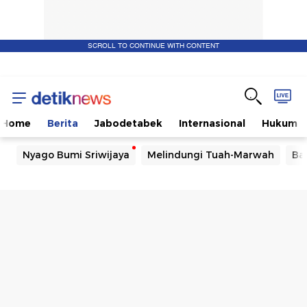
SCROLL TO CONTINUE WITH CONTENT
Home
Berita
Jabodetabek
Internasional
Hukum
Nyago Bumi Sriwijaya
Melindungi Tuah-Marwah
Ba