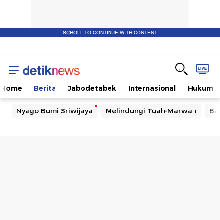
SCROLL TO CONTINUE WITH CONTENT
Home
Berita
Jabodetabek
Internasional
Hukum
Nyago Bumi Sriwijaya
Melindungi Tuah-Marwah
Ba