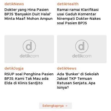
detikNews
detikHealth
Dokter yang Hina Pasien
Ramai-ramai Klarifikasi
BPJS 'Banyakin Duit Halal'
usai Gaduh Komentar
Minta Maaf: Mohon Ampun
Nirempati Dokter-Nakes
soal Pasien BPJS
detikJogja
detikNews
RSUP soal Penghina Pasien
Ada 'Bunker' di Sekolah
BPJS: Kami Tak Mau ada
Jaksel TKP Temuan
Elda di Klinis Sardjito
Ratusan Senjata, Apa
Isinya?
Selengkapnya