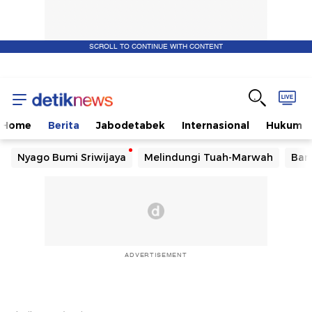
SCROLL TO CONTINUE WITH CONTENT
Home
Berita
Jabodetabek
Internasional
Hukum
Nyago Bumi Sriwijaya
Melindungi Tuah-Marwah
Ban
ADVERTISEMENT