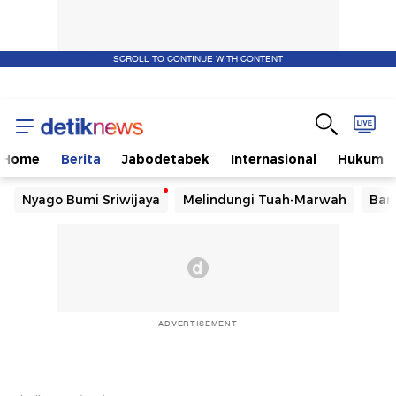
SCROLL TO CONTINUE WITH CONTENT
Home
Berita
Jabodetabek
Internasional
Hukum
Nyago Bumi Sriwijaya
Melindungi Tuah-Marwah
Ban
ADVERTISEMENT