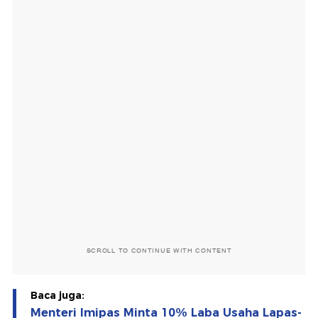
SCROLL TO CONTINUE WITH CONTENT
Baca juga:
Menteri Imipas Minta 10% Laba Usaha Lapas-