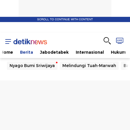
SCROLL TO CONTINUE WITH CONTENT
Home
Berita
Jabodetabek
Internasional
Hukum
Nyago Bumi Sriwijaya
Melindungi Tuah-Marwah
Ba