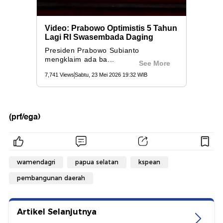
(prf/ega)
wamendagri
papua selatan
kspean
pembangunan daerah
Artikel Selanjutnya