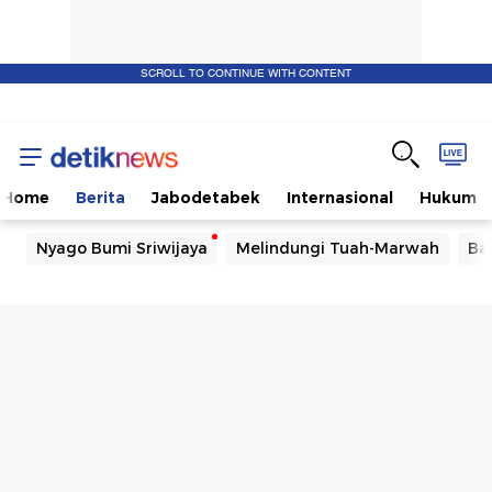
SCROLL TO CONTINUE WITH CONTENT
Home
Berita
Jabodetabek
Internasional
Hukum
Nyago Bumi Sriwijaya
Melindungi Tuah-Marwah
Ba