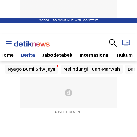
SCROLL TO CONTINUE WITH CONTENT
Home
Berita
Jabodetabek
Internasional
Hukum
Nyago Bumi Sriwijaya
Melindungi Tuah-Marwah
Ban
ADVERTISEMENT