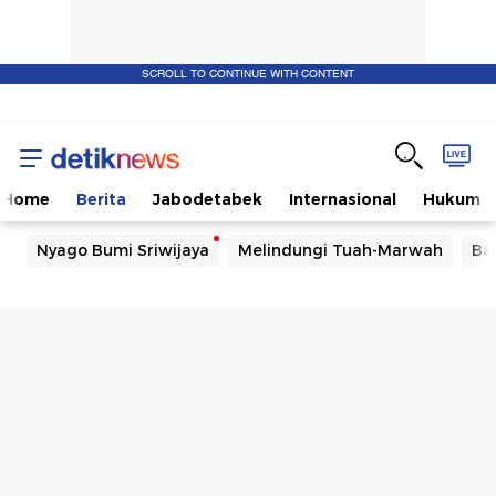
SCROLL TO CONTINUE WITH CONTENT
Home
Berita
Jabodetabek
Internasional
Hukum
Nyago Bumi Sriwijaya
Melindungi Tuah-Marwah
Ba