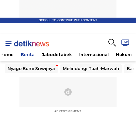
SCROLL TO CONTINUE WITH CONTENT
Home
Berita
Jabodetabek
Internasional
Hukum
Nyago Bumi Sriwijaya
Melindungi Tuah-Marwah
Ban
ADVERTISEMENT