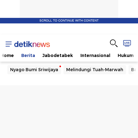
SCROLL TO CONTINUE WITH CONTENT
Home
Berita
Jabodetabek
Internasional
Hukum
Nyago Bumi Sriwijaya
Melindungi Tuah-Marwah
Ba