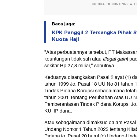
SCROLL TO CONTINUE WIT
Baca juga:
KPK Panggil 2 Tersangka Pihak 
Kuota Haji
"Atas perbuatannya tersebut, PT Makassar
keuntungan tidak sah atau
illegal gain
) pa
sekitar Rp 27,8 miliar," sebutnya.
Keduanya disangkakan Pasal 2 ayat (1) d
tahun 1999 Jo. Pasal 18 UU No 31 tahun 
Tindak Pidana Korupsi sebagaimana tela
tahun 2001 Tentang Perubahan Atas UU N
Pemberantasan Tindak Pidana Korupsi Jo. 
KUHPidana.
Atau sebagaimana dimaksud dalam Pasal 
Undang Nomor 1 Tahun 2023 tentang Ki
Pidana jo. Pasal 20 huruf (c) Undang-Un