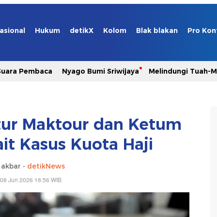
asional
Hukum
detikX
Kolom
Blak blakan
Pro Kon
Suara Pembaca
Nyago Bumi Sriwijaya
Melindungi Tuah-
tur Maktour dan Ketum
ait Kasus Kuota Haji
 akbar -
detikNews
 08 Jun 2026 18:56 WIB