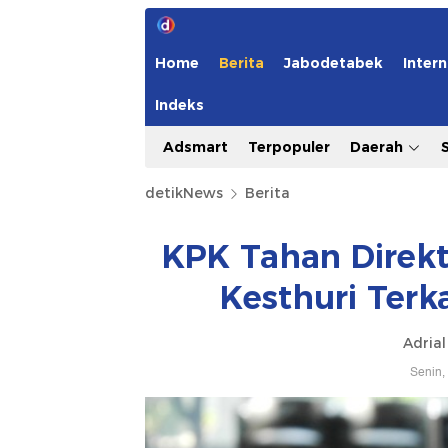
Home
Berita
Jabodetabek
Intern
Indeks
Adsmart
Terpopuler
Daerah
detikNews
Berita
KPK Tahan Direk
Kesthuri Terk
Adrial
Senin,