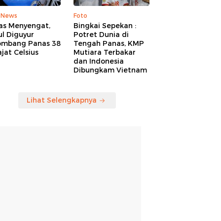
 News
Foto
as Menyengat,
Bingkai Sepekan :
l Diguyur
Potret Dunia di
ombang Panas 38
Tengah Panas, KMP
jat Celsius
Mutiara Terbakar
dan Indonesia
Dibungkam Vietnam
Lihat Selengkapnya