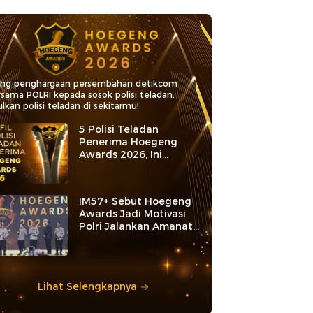
ang penghargaan persembahan detikcom
rsama POLRI kepada sosok polisi teladan.
lkan polisi teladan di sekitarmu!
5 Polisi Teladan
Penerima Hoegeng
Awards 2026, Ini
Kategori dan Kiprahnya
IM57+ Sebut Hoegeng
Awards Jadi Motivasi
Polri Jalankan Amanat
Konstitusi
Lihat Selengkapnya