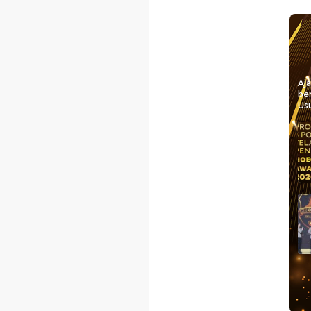
Aj
be
Usu