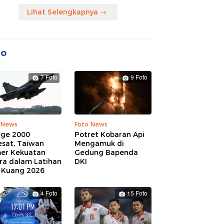
Lihat Selengkapnya
to
7 Foto
9 Foto
 News
Foto News
age 2000
Potret Kobaran Api
esat, Taiwan
Mengamuk di
er Kekuatan
Gedung Bapenda
ra dalam Latihan
DKI
 Kuang 2026
4 Foto
15 Foto