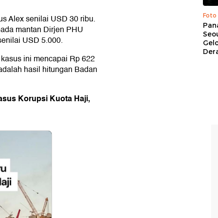
Foto
 Alex senilai USD 30 ribu.
Pan
epada mantan Dirjen PHU
Seou
senilai USD 5.000.
Gel
Dera
kasus ini mencapai Rp 622
 adalah hasil hitungan Badan
asus Korupsi Kuota Haji,