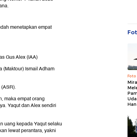
ana.
 sudah menetapkan empat
Fo
ias Gus Alex (IAA)
ja (Maktour) Ismail Adham
Foto
Mir
a (ASR).
Mel
Pam
an, maka empat orang
Uda
Han
a. Yaqut dan Alex sendiri
n uang kepada Yaqut selaku
an lewat perantara, yakni