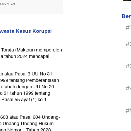
H CONTENT
Ber
#
Swasta Kasus Korupsi
#
 Toraja (Maktour) memperoleh
da tahun 2024 mencapai
#
an atau Pasal 3 UU No 31
1999 tentang Pemberantasan
h diubah dengan UU No 20
#
o 31 tahun 1999 tentang
Pasal 55 ayat (1) ke-1
#
603 atau Pasal 604 Undang-
tab Undang-Undang Hukum
dang Nomor 1 Tahun 2023