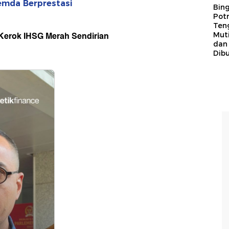
emda Berprestasi
Bing
Potr
Ten
Kerok IHSG Merah Sendirian
Mut
dan
Dib