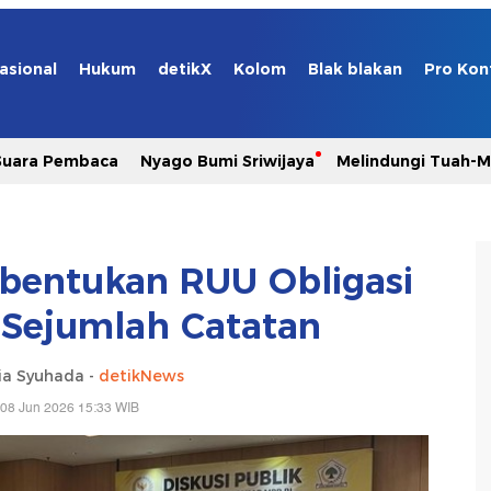
asional
Hukum
detikX
Kolom
Blak blakan
Pro Kon
Suara Pembaca
Nyago Bumi Sriwijaya
Melindungi Tuah-
entukan RUU Obligasi
i Sejumlah Catatan
ia Syuhada -
detikNews
 08 Jun 2026 15:33 WIB