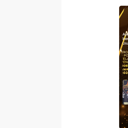
Aj
be
Usu