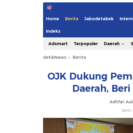
Home
Berita
Jabodetabek
Intern
Indeks
Adsmart
Terpopuler
Daerah
detikNews
Berita
OJK Dukung Pemb
Daerah, Ber
Adhfar Aul
Senin,