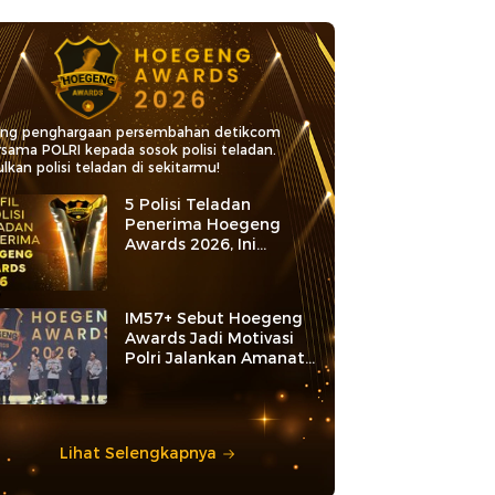
ang penghargaan persembahan detikcom
rsama POLRI kepada sosok polisi teladan.
lkan polisi teladan di sekitarmu!
5 Polisi Teladan
Penerima Hoegeng
Awards 2026, Ini
Kategori dan Kiprahnya
IM57+ Sebut Hoegeng
Awards Jadi Motivasi
Polri Jalankan Amanat
Konstitusi
Lihat Selengkapnya