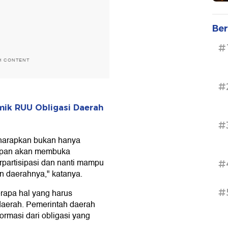
Ber
#
H CONTENT
#
ik RUU Obligasi Daerah
#
a harapkan bukan hanya
depan akan membuka
rpartisipasi dan nanti mampu
#
 daerahnya," katanya.
#
rapa hal yang harus
daerah. Pemerintah daerah
rmasi dari obligasi yang