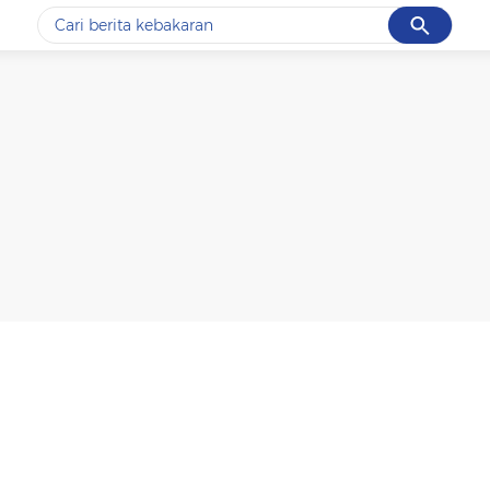
Cancel
Yang sedang ramai dicari
#1
data live draw sgp
#2
k-talk
#3
kebakaran
#4
prabowo
#5
gempa hari ini
Promoted
Terakhir yang dicari
Loading...