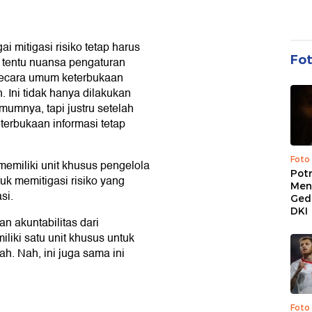
 mitigasi risiko tetap harus
Fo
n tentu nuansa pengaturan
secara umum keterbukaan
n. Ini tidak hanya dilakukan
umnya, tapi justru setelah
eterbukaan informasi tetap
Foto
memiliki unit khusus pengelola
Pot
tuk memitigasi risiko yang
Men
si.
Ged
DKI
n akuntabilitas dari
liki satu unit khusus untuk
h. Nah, ini juga sama ini
Foto