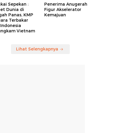
kai Sepekan :
Penerima Anugerah
et Dunia di
Figur Akselerator
gah Panas, KMP
Kemajuan
iara Terbakar
 Indonesia
ungkam Vietnam
Lihat Selengkapnya