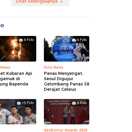
Lihat Selengkapnya
to
9 Foto
4 Foto
 News
Foto News
ret Kobaran Api
Panas Menyengat,
gamuk di
Seoul Diguyur
ung Bapenda
Gelombang Panas 38
Derajat Celsius
15 Foto
9 Foto
detiktimur Awards 2026