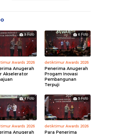
to
9 Foto
6 Foto
ktimur Awards 2026
detiktimur Awards 2026
erima Anugerah
Penerima Anugerah
r Akselerator
Progam Inovasi
ajuan
Pembangunan
Terpuji
4 Foto
5 Foto
ktimur Awards 2026
detiktimur Awards 2026
erima Anugerah
Para Penerima