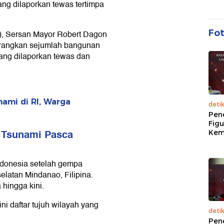
ang dilaporkan tewas tertimpa
Fo
26), Sersan Mayor Robert Dagon
erangkan sejumlah bangunan
rang dilaporkan tewas dan
nami di RI, Warga
deti
Pen
Figu
g Tsunami Pasca
Kem
ndonesia setelah gempa
latan Mindanao, Filipina.
 hingga kini.
ni daftar tujuh wilayah yang
deti
Pen