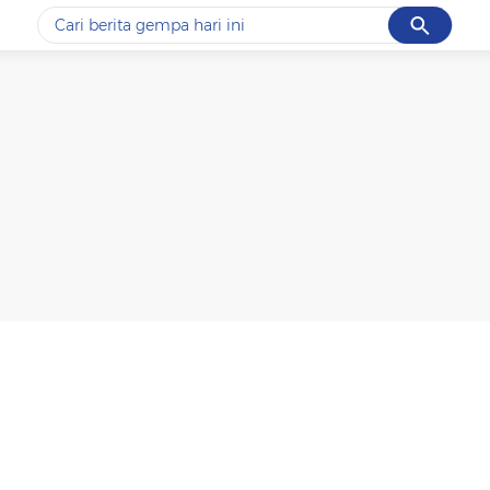
Cancel
Yang sedang ramai dicari
#1
data live draw sgp
#2
piala presiden 2026
#3
prabowo
#4
iran
#5
gempa hari ini
Promoted
Terakhir yang dicari
Loading...