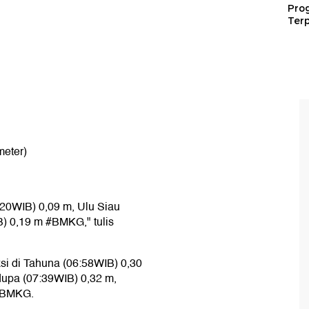
Pro
Terp
meter)
7:20WIB) 0,09 m, Ulu Siau
) 0,19 m #BMKG," tulis
si di Tahuna (06:58WIB) 0,30
dupa (07:39WIB) 0,32 m,
a BMKG.