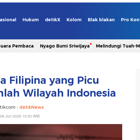
asional
Hukum
detikX
Kolom
Blak blakan
Pro Kon
Suara Pembaca
Nyago Bumi Sriwijaya
Melindungi Tuah-
 Filipina yang Picu
lah Wilayah Indonesia
tikcom -
detikNews
 08 Jun 2026 10:30 WIB