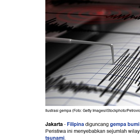
Ilustrasi gempa (Foto: Getty Images/iStockphoto/Petrovi
Jakarta
Filipina
gempa bumi
-
diguncang
Peristiwa ini menyebabkan sejumlah wilaya
tsunami
.