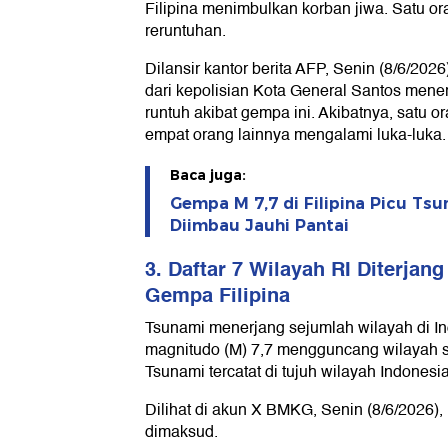
Filipina menimbulkan korban jiwa. Satu or
reruntuhan.
Dilansir kantor berita AFP, Senin (8/6/20
dari kepolisian Kota General Santos men
runtuh akibat gempa ini. Akibatnya, satu o
empat orang lainnya mengalami luka-luka.
Baca juga:
Gempa M 7,7 di Filipina Picu Tsu
Diimbau Jauhi Pantai
3. Daftar 7 Wilayah RI Diterjan
Gempa Filipina
Tsunami menerjang sejumlah wilayah di I
magnitudo (M) 7,7 mengguncang wilayah se
Tsunami tercatat di tujuh wilayah Indonesia
Dilihat di akun X BMKG, Senin (8/6/2026), i
dimaksud.