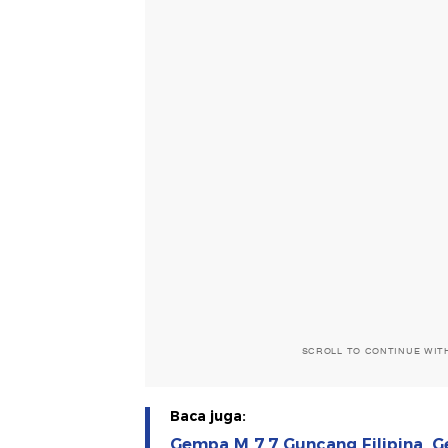
SCROLL TO CONTINUE WIT
Baca juga:
Gempa M 7,7 Guncang Filipina, G