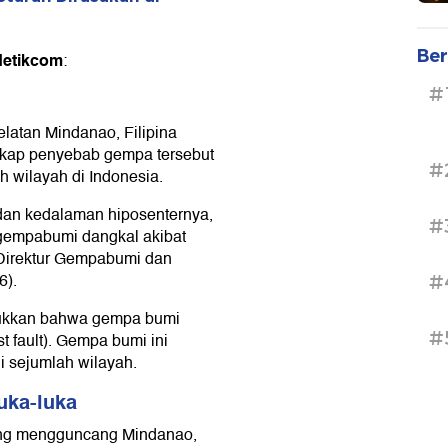
Ber
detikcom
:
#
elatan Mindanao, Filipina
kap penyebab gempa tersebut
#
h wilayah di Indonesia.
dan kedalaman hiposenternya,
#
gempabumi dangkal akibat
 Direktur Gempabumi dan
6).
#
jukkan bahwa gempa bumi
#
t fault). Gempa bumi ini
i sejumlah wilayah.
uka-luka
ang mengguncang Mindanao,