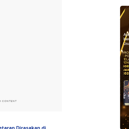
Aj
be
Usu
H CONTENT
etaran Dirasakan di