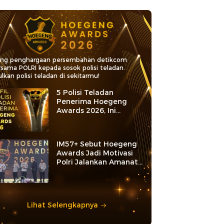
ang penghargaan persembahan detikcom
rsama POLRI kepada sosok polisi teladan.
lkan polisi teladan di sekitarmu!
5 Polisi Teladan
Penerima Hoegeng
Awards 2026, Ini
Kategori dan Kiprahnya
IM57+ Sebut Hoegeng
Awards Jadi Motivasi
Polri Jalankan Amanat
Konstitusi
Lihat Selengkapnya