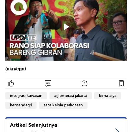
(akn/ega)
integrasi kawasan
aglomerasi jakarta
bima arya
kemendagri
tata kelola perkotaan
Artikel Selanjutnya