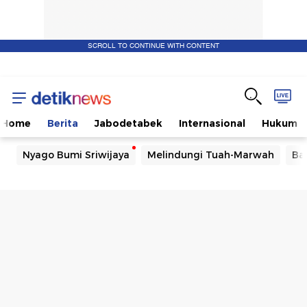
SCROLL TO CONTINUE WITH CONTENT
Home
Berita
Jabodetabek
Internasional
Hukum
Nyago Bumi Sriwijaya
Melindungi Tuah-Marwah
Ba