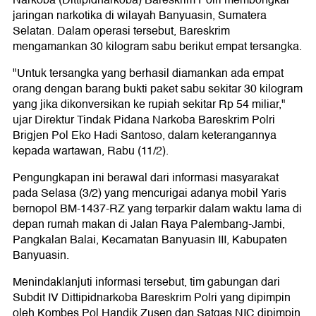
Narkoba (Dittipidnarkoba) Bareskrim Polri membongkar
jaringan narkotika di wilayah Banyuasin, Sumatera
Selatan. Dalam operasi tersebut, Bareskrim
mengamankan 30 kilogram sabu berikut empat tersangka.
"Untuk tersangka yang berhasil diamankan ada empat
orang dengan barang bukti paket sabu sekitar 30 kilogram
yang jika dikonversikan ke rupiah sekitar Rp 54 miliar,"
ujar Direktur Tindak Pidana Narkoba Bareskrim Polri
Brigjen Pol Eko Hadi Santoso, dalam keterangannya
kepada wartawan, Rabu (11/2).
Pengungkapan ini berawal dari informasi masyarakat
pada Selasa (3/2) yang mencurigai adanya mobil Yaris
bernopol BM-1437-RZ yang terparkir dalam waktu lama di
depan rumah makan di Jalan Raya Palembang-Jambi,
Pangkalan Balai, Kecamatan Banyuasin III, Kabupaten
Banyuasin.
Menindaklanjuti informasi tersebut, tim gabungan dari
Subdit IV Dittipidnarkoba Bareskrim Polri yang dipimpin
oleh Kombes Pol Handik Zusen dan Satgas NIC dipimpin