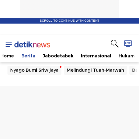
SCROLL TO CONTINUE WITH CONTENT
Home
Berita
Jabodetabek
Internasional
Hukum
Nyago Bumi Sriwijaya
Melindungi Tuah-Marwah
Ba