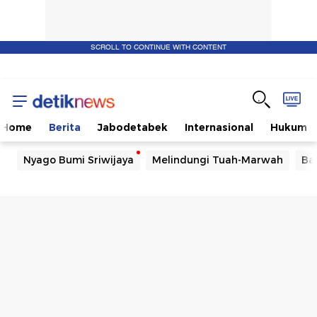
SCROLL TO CONTINUE WITH CONTENT
Home
Berita
Jabodetabek
Internasional
Hukum
Nyago Bumi Sriwijaya
Melindungi Tuah-Marwah
Ba