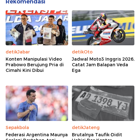
Rekomendasi
detikJabar
detikOto
Konten Manipulasi Video
Jadwal Moto3 Inggris 2026,
Prabowo Berujung Pria di
Catat Jam Balapan Veda
Cimahi Kini Dibui
Ega
Sepakbola
detikJateng
Federasi Argentina Maunya
Brutalnya Taufik-Didit