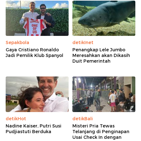
Sepakbola
detikInet
Gaya Cristiano Ronaldo
Penangkap Lele Jumbo
Jadi Pemilik Klub Spanyol
Meresahkan akan Dikasih
Duit Pemerintah
detikHot
detikBali
Nadine Kaiser, Putri Susi
Misteri Pria Tewas
Pudjiastuti Berduka
Telanjang di Penginapan
Usai Check In dengan