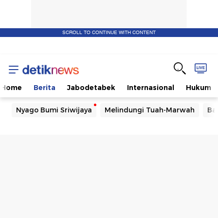
SCROLL TO CONTINUE WITH CONTENT
Home
Berita
Jabodetabek
Internasional
Hukum
Nyago Bumi Sriwijaya
Melindungi Tuah-Marwah
Ba