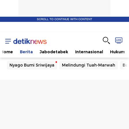
SCROLL TO CONTINUE WITH CONTENT
Home
Berita
Jabodetabek
Internasional
Hukum
Nyago Bumi Sriwijaya
Melindungi Tuah-Marwah
Ba