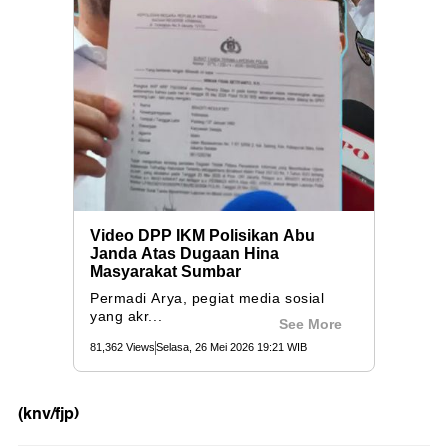
(knv/fjp)