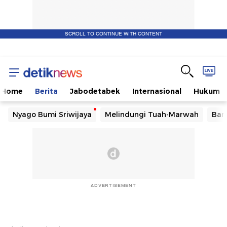
SCROLL TO CONTINUE WITH CONTENT
Home
Berita
Jabodetabek
Internasional
Hukum
Nyago Bumi Sriwijaya
Melindungi Tuah-Marwah
Ban
ADVERTISEMENT